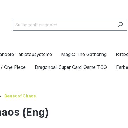
andere Tabletopsysteme
Magic: The Gathering
Riftb
 / One Piece
Dragonball Super Card Game TCG
Farb
Beast of Chaos
haos (Eng)