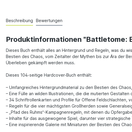
Beschreibung
Bewertungen
Produktinformationen "Battletome: 
Dieses Buch enthält alles an Hintergrund und Regeln, was du w
Bestien des Chaos, vom Zeitalter der Mythen bis zur Ära der Best
Überleben gekämpft werden muss.
Dieses 104-seitige Hardcover-Buch enthält:
– Umfangreiches Hintergrundmaterial zu den Bestien des Chaos,
– Eine Fülle an wilden Illustrationen, die die mutierten Gestalten
– 34 Schriftrollenkarten und Profile für Offene Feldschlachten
– Regeln für die vier mächtigsten Großherden sowie Generalsei
– „Pfad des Ruhms“-Kampagnenregeln, mit denen du Opfergaben f
– Inhalte für das ausgewogene Spiel, darunter vier strategisc
– Eine inspirierende Galerie mit Miniaturen der Bestien des Ch