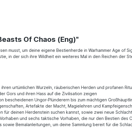
Beasts Of Chaos (Eng)"
issen musst, um deine eigene Bestienherde in Warhammer Age of Si
ie, in der sich ihre Wildheit ein weiteres Mal in den Reichen der St
 ihren urtümlichen Wurzeln, räuberischen Herden und profanen Rit
 der Gors und ihren Hass auf die Zivilisation zeigen
, von bescheidenen Ungor-Plünderern bis zum mächtigen Großhäuptli
genschaften, Artefakte der Macht, Magielehren und Kampfeigenscha
ür deinen Herdenstein suchen kannst, sowie zwei neue Schlachtplän
he Vorhaben und sechs taktische Vorhaben, die nur den Bestien des
aos sowie Bemalanleitungen, um deine Sammlung bereit für die Schl