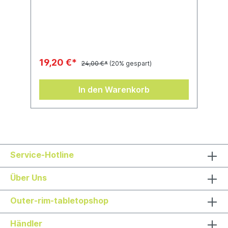
Mondwahn-Gits. Sie sind aus gelbem Acryl-
Kunststoff mit schwarten Markierungen und
Designs und haben eine Kantenlänge von
16 mm. Die Seiten 1-5 haben traditionelle
Punkte, anstelle der 6 prangt aber das
Symbol des von Pilzen überzogenen Bös'n
Mondes der Mondwahn-Gits.
19,20 €*
24,00 €*
(20% gespart)
In den Warenkorb
Service-Hotline
Über Uns
Outer-rim-tabletopshop
Händler