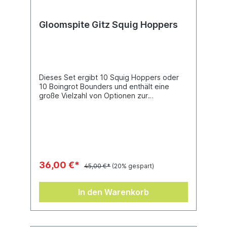
Gloomspite Gitz Squig Hoppers
Dieses Set ergibt 10 Squig Hoppers oder
10 Boingrot Bounders und enthält eine
große Vielzahl von Optionen zur
Individualisierung. Köpfe, Waffen, Reiter und
Squigs: alles ist austauschbar, so das keine
zwei Modelle sich ähneln müssen, selbst in
einer gewaltigen Horde.Dieser Bausatz
besteht aus 140 Einzelteilen und wird mit
zehn Rundbases (32mm) geliefert.
36,00 €*
45,00 €*
(20% gespart)
In den Warenkorb