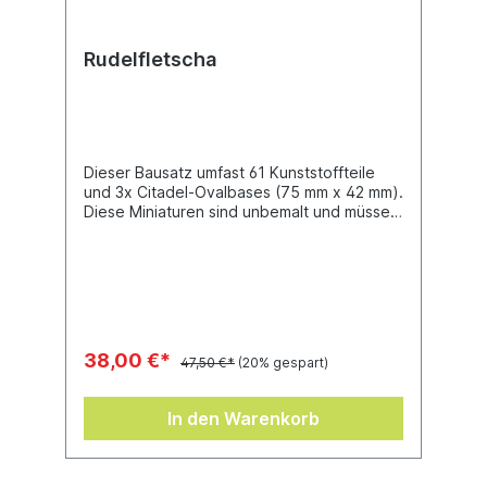
Rudelfletscha
Dieser Bausatz umfast 61 Kunststoffteile
und 3x Citadel-Ovalbases (75 mm x 42 mm).
Diese Miniaturen sind unbemalt und müssen
zusammengebaut werden – wir empfehlen
die Verwendung von Citadel-
Kunststoffkleber und Citadel-Colour-
Farben.
38,00 €*
47,50 €*
(20% gespart)
In den Warenkorb