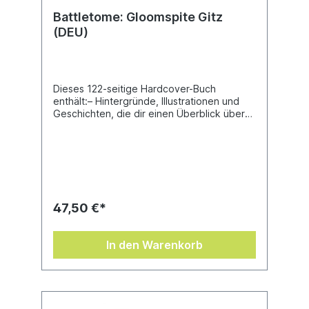
Battletome: Gloomspite Gitz
(DEU)
Dieses 122-seitige Hardcover-Buch
enthält:– Hintergründe, Illustrationen und
Geschichten, die dir einen Überblick über
die Mondwahn-Gits und ihre verschiedenen
Unterfraktionen verschaffen– Eine
Beschreibung ihrer vielen Einheiten mit
Fotographien, Bildern, und
Hintergrundmaterial– Fraktionsregeln, samt
Kampfeigenschaften, Kampfformationen,
Heldeneigenschaften, Artefakten der
47,50 €*
Macht, Zauber und Manifestationen– 43
Schriftrollen über Einheiten, Gelände und
Manifestationen– Ein Speerspitze-Leitfaden
In den Warenkorb
samt Tipps zum Spiel und Hobby sowie
eigenen Schriftrollen und
Armeefähigkeiten– Erzählerische Regeln für
Pfad des Ruhms, darunter der Amboss der
Apotheose mit dem du deinen eigenen