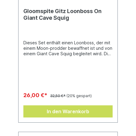
Gloomspite Gitz Loonboss On
Giant Cave Squig
Dieses Set enthält einen Loonboss, der mit
einem Moon-prodder bewaffnet ist und von
einem Giant Cave Squig begleitet wird. Dies
ist ein hochdetaillierter Resinbausatz aus elf
Teilen sowie einem Eckbase (40 mm x 60
mm). Diese Miniatur ist unbemalt und muss
zusammengebaut werden. Wir empfehlen
die Verwendung von Citadel-
Sekundenkleber und Citadel-Farben.
26,00 €*
32,50 €*
(20% gespart)
In den Warenkorb