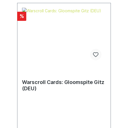
herzufallen.Dieses Set enthält die
folgenden mehrteiligen Kunststoffmodelle:–
1x Wahnboss– 3x Felsmagen-Troggoths–
%
10x Squig-Hoppa, die alternativ als
Boingrot-Hüpfa gebaut werden können–
20x Mondclan-Piksa, die alternativ als
Mondclan-Schütz'n gebaut werden
könnenAllen Modelle liegen passende
Bases bei.Diese Miniaturen sind unbemalt
und müssen zusammengebaut werden – wir
empfehlen die Verwendung von Citadel-
Kunststoffkleber und Citadel-Colour-
Farben.
Warscroll Cards: Gloomspite Gitz
(DEU)