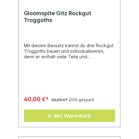
Gloomspite Gitz Rockgut
Troggoths
Mit diesem Bausatz kannst du drei Rockgut
Troggoths bauen und individualisieren,
denn er enthält viele Teile und
austauschbare Komponenten, mit denen du
jeden besonders gestalten kannst. Mit
vielen Köpfen, Waffen und Posen wirst du
eine ganze Armee dieser Bestien aufstellen
können, ohne dass zwei gleich
aussehen.Dieser Bausatz enthält 91 Teile
und 3 Rundbases (50 mm).
40,00 €*
50,00 €*
(20% gespart)
In den Warenkorb