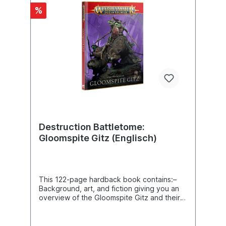
Helden erschaffen kannst– Regeln für zwei
%
thematische Berühmte Armeen und zwei
Berühmte Regimenter, die anderen Armeen
der Zerstörung hinzugefügt werden
können– Eine praktische Referenzsektion
mit Armeefähigkeiten, Zaubern und
Kampfeigenschaften
Destruction Battletome:
Gloomspite Gitz (Englisch)
This 122-page hardback book contains:–
Background, art, and fiction giving you an
overview of the Gloomspite Gitz and their
various subfactions– A description of their
many units, along with detailed
photography, artwork, and background