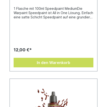
1 Flasche mit 100ml Speedpaint MediumDie
Warpaint Speedpaint ist All in One Lösung. Einfach
eine satte Schicht Speedpaint auf eine grundierte
Miniatur auftragen und fertig! Alle Farben
verwenden bewährte, hochwertige Pigmente.In
Kombination mit einer innovativen Resinlösung
entsteht eine beispiellose Bemalung. So verbringt
ihr weniger Zeit mit dem Bemalen und könnt
schneller losspielen.Alle Speedpaints werden mit
zwei Stahl-Mischkugeln geliefert, die bereits in
12,00 €*
der Flasche enthalten sind.
In den Warenkorb