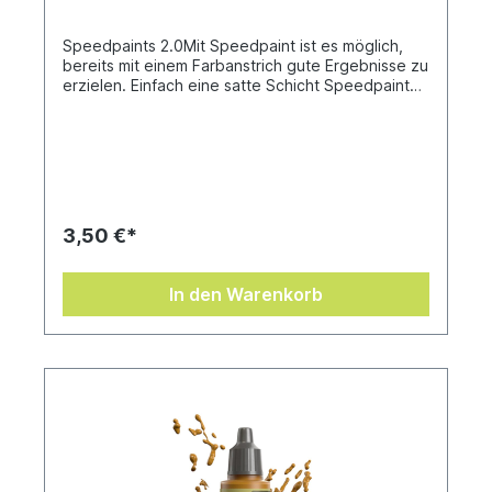
Speedpaints 2.0Mit Speedpaint ist es möglich,
bereits mit einem Farbanstrich gute Ergebnisse zu
erzielen. Einfach eine satte Schicht Speedpaint
direkt auf eine grundierte Miniatur auftragen und
fertig! Nach nur einer einzigen Anwendung
verleiht die Speedpaint dem Modell intensive
Schattierungen, leuchtende Farben und ein
Highlight-Effekt. Sie fließt hervorragend über
deine Miniaturen und gibt dir mehr Zeit zum
Spielen!Speedpaints haben eine auslaufsichere
3,50 €*
18 ml Tropfflasche mit schon enthaltenen
Mischkugeln zum einfachen Schütteln, damit die
Farben immer gut funktionieren. Speedpaints 2.0
In den Warenkorb