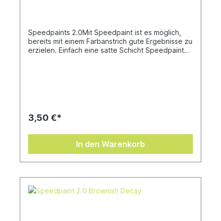
Speedpaints 2.0Mit Speedpaint ist es möglich,
bereits mit einem Farbanstrich gute Ergebnisse zu
erzielen. Einfach eine satte Schicht Speedpaint
direkt auf eine grundierte Miniatur auftragen und
fertig! Nach nur einer einzigen Anwendung
verleiht die Speedpaint dem Modell intensive
Schattierungen, leuchtende Farben und ein
Highlight-Effekt. Sie fließt hervorragend über
deine Miniaturen und gibt dir mehr Zeit zum
Spielen!Speedpaints haben eine auslaufsichere
3,50 €*
18 ml Tropfflasche mit schon enthaltenen
Mischkugeln zum einfachen Schütteln, damit die
Farben immer gut funktionieren. Speedpaints 2.0
In den Warenkorb