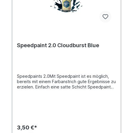
Speedpaint 2.0 Cloudburst Blue
Speedpaints 2.0Mit Speedpaint ist es möglich,
bereits mit einem Farbanstrich gute Ergebnisse zu
erzielen. Einfach eine satte Schicht Speedpaint
direkt auf eine grundierte Miniatur auftragen und
fertig! Nach nur einer einzigen Anwendung
verleiht die Speedpaint dem Modell intensive
Schattierungen, leuchtende Farben und ein
Highlight-Effekt. Sie fließt hervorragend über
deine Miniaturen und gibt dir mehr Zeit zum
Spielen!Speedpaints haben eine auslaufsichere
3,50 €*
18 ml Tropfflasche mit schon enthaltenen