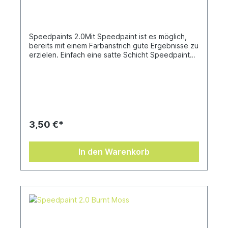
Speedpaints 2.0Mit Speedpaint ist es möglich,
bereits mit einem Farbanstrich gute Ergebnisse zu
erzielen. Einfach eine satte Schicht Speedpaint
direkt auf eine grundierte Miniatur auftragen und
fertig! Nach nur einer einzigen Anwendung
verleiht die Speedpaint dem Modell intensive
Schattierungen, leuchtende Farben und ein
Highlight-Effekt. Sie fließt hervorragend über
deine Miniaturen und gibt dir mehr Zeit zum
Spielen!Speedpaints haben eine auslaufsichere
3,50 €*
18 ml Tropfflasche mit schon enthaltenen
Mischkugeln zum einfachen Schütteln, damit die
Farben immer gut funktionieren. Speedpaints 2.0
In den Warenkorb