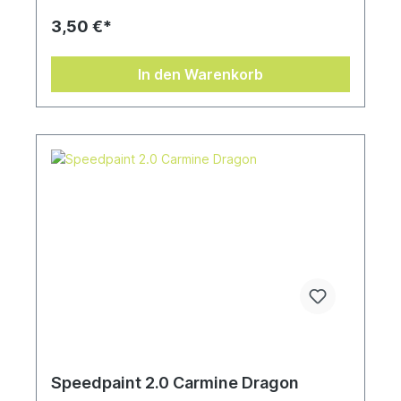
deine Miniaturen und gibt dir mehr Zeit zum
Spielen!Speedpaints haben eine auslaufsichere
3,50 €*
18 ml Tropfflasche mit schon enthaltenen
Mischkugeln zum einfachen Schütteln, damit die
Farben immer gut funktionieren. Speedpaints 2.0
In den Warenkorb
Speedpaint 2.0 Carmine Dragon