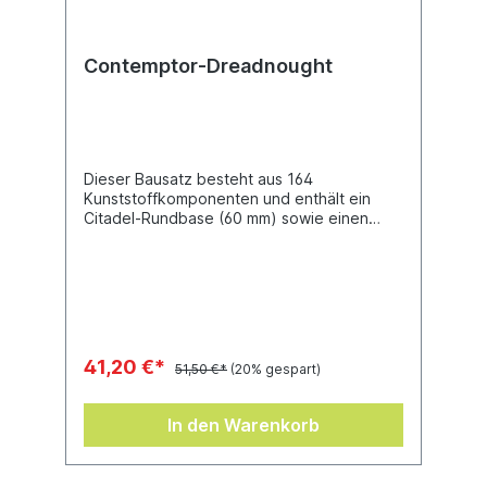
Contemptor-Dreadnought
Dieser Bausatz besteht aus 164
Kunststoffkomponenten und enthält ein
Citadel-Rundbase (60 mm) sowie einen
Legiones-Astartes-Fahrzeug-
Abziehbilderbogen mit 44 optionalen
Markierungen und Zeichen für die Legionen
der Sons of Horus und Imperial Fists. Die
Miniatur wird unbemalt geliefert und muss
zusammengebaut werden.
41,20 €*
51,50 €*
(20% gespart)
In den Warenkorb