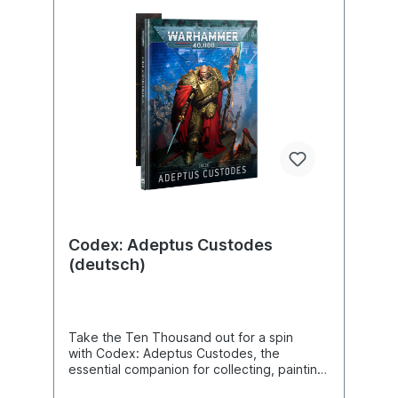
versehen, die das Adeptus Custodes von
anderen imperialen Kriegern abhebt – Adler,
Edelsteine und Ziselierungen sind auf jeder
Oberfläche zu finden. Seine in der rechten
Hand gehaltene Hauptwaffe ist die
Wächteraxt, eine enorme
Klingenstangenwaffe, in die eine
furchterregende, meisterhaft geschmiedete
Boltwaffe eingearbeitet ist, die man unter
dem Namen Schrei des Adlers kennt; zudem
trägt er eine Misericordia und ein uraltes
Relikt an seinem Gürtel, das Fessel des
Augenblicks genannt wird. Dieser Bausatz
enthält 19 Komponenten und ein Citadel-
Rundbase (40 mm).
Codex: Adeptus Custodes
(deutsch)
Take the Ten Thousand out for a spin
with Codex: Adeptus Custodes, the
essential companion for collecting, painting,
and playing an entire army of the Emperor’s