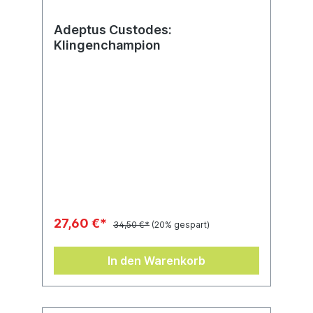
enthält 111 Komponenten und 3 ovale
Flugbases (75 mm) mit Flugbasestab.
Adeptus Custodes:
Klingenchampion
27,60 €*
34,50 €*
(20% gespart)
In den Warenkorb