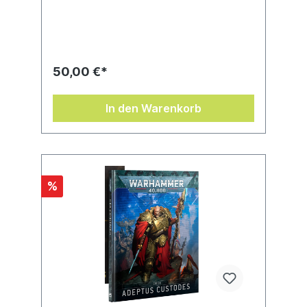
personal bodyguards. Inside you’ll find
extensive background lore on this force of
demigod champions and their psychic blank
compatriots, alongside four thematic
Detachments, 18 datasheets covering the
primary fighting force of the Adeptus
50,00 €*
Custodes, and ample Crusade content for
taking your Talons of the Emperor on a
narrative campaign.
In den Warenkorb
%