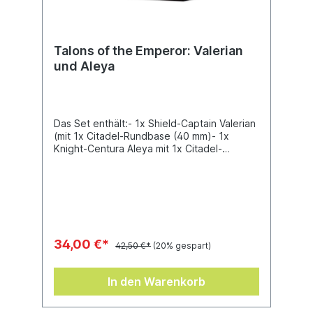
Talons of the Emperor: Valerian
und Aleya
Das Set enthält:- 1x Shield-Captain Valerian
(mit 1x Citadel-Rundbase (40 mm)- 1x
Knight-Centura Aleya mit 1x Citadel-
Rundbase (32 mm)Die Warhammer-40.000-
Datenblätter für Valerian und Aleya liegen
der Box bei.
34,00 €*
42,50 €*
(20% gespart)
In den Warenkorb