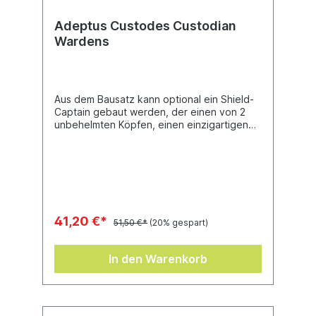
Adeptus Custodes Custodian
Wardens
Aus dem Bausatz kann optional ein Shield-
Captain gebaut werden, der einen von 2
unbehelmten Köpfen, einen einzigartigen
Brustpanzer, einzigartige Schulterpanzer
und eine eigene zeremonielle Robe
erhalten kann – er kann mit Kastellanaxt
oder Wächterspeer bewaffnet werden und
trägt eine Misericordia. Darüber hinaus kann
1 Modell als Vexilus Praetor gebaut werden
– neben den regulären Waffenoptionen
41,20 €*
51,50 €*
(20% gespart)
trägt er ein schmuckreiches
Vexiullum.Dieser Bausatz enthält 78 Teile
und 5 Citadel-Rundbases (40 mm).
In den Warenkorb