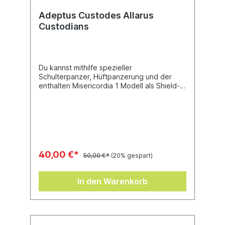
Adeptus Custodes Allarus
Custodians
Du kannst mithilfe spezieller
Schulterpanzer, Hüftpanzerung und der
enthalten Misericordia 1 Modell als Shield-
Captain zusammenbauen und 1 Modell kann
als Vexilus Praetor zusammengebaut
werden, wobei du die schmuckreichen
Vexilla im Bausatz verwenden kannst.Der
Bausatz enthält 73 Komponenten und 3
Citadel-Rundbases (40 mm).
40,00 €*
50,00 €*
(20% gespart)
In den Warenkorb