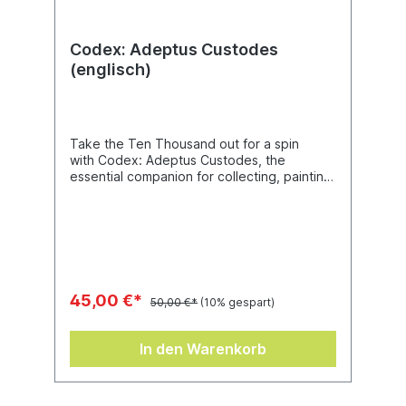
Codex: Adeptus Custodes
(englisch)
Take the Ten Thousand out for a spin
with Codex: Adeptus Custodes, the
essential companion for collecting, painting,
and playing an entire army of the Emperor’s
personal bodyguards. Inside you’ll find
extensive background lore on this force of
demigod champions and their psychic blank
compatriots, alongside four thematic
Detachments, 18 datasheets covering the
primary fighting force of the Adeptus
45,00 €*
50,00 €*
(10% gespart)
Custodes, and ample Crusade content for
taking your Talons of the Emperor on a
narrative campaign.
In den Warenkorb