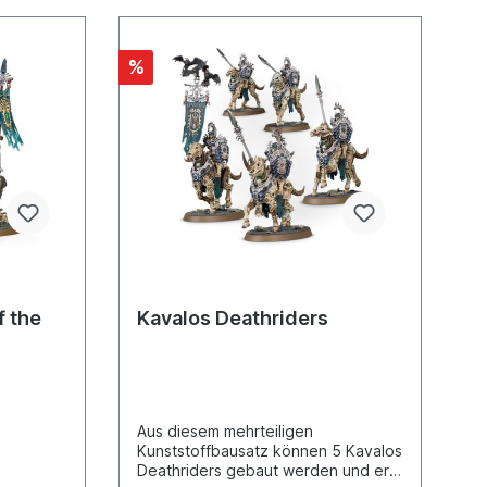
Kriegsbuch enthält einen einmal
verwendbaren Code, um das Buch
deiner digitalen Bibliothek in
Warhammer Age of Sigmar: The App
%
hinzuzufügen.
f the
Kavalos Deathriders
Aus diesem mehrteiligen
Kunststoffbausatz können 5 Kavalos
Deathriders gebaut werden und er