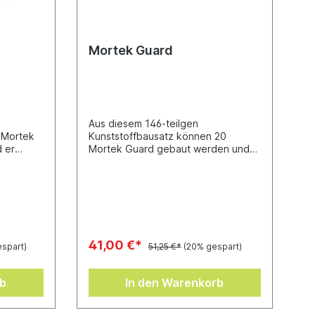
Mortek Guard
Aus diesem 146-teilgen
 Mortek
Kunststoffbausatz können 20
 er
Mortek Guard gebaut werden und
e (170
er enthält 20 Citadel-Rundbases (25
mm).
41,00 €*
espart)
51,25 €*
(20% gespart)
rb
In den Warenkorb