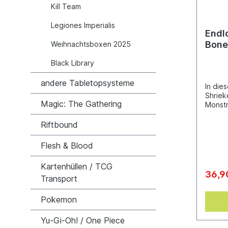
Kill Team
Legiones Imperialis
Endl
Bone
Weihnachtsboxen 2025
Black Library
andere Tabletopsysteme
In die
Shriek
Magic: The Gathering
Monstr
Schrec
Feinde
Riftbound
Bonere
Carrio
Flesh & Blood
dass e
hat un
Kartenhüllen / TCG
raubt,
36,9
Transport
andern
bringe
massig
Pokemon
das ei
nachste
Yu-Gi-Oh! / One Piece
tot is