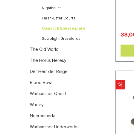
liegt 
Nighthaunt
bei.
Flesh-Eater Courts
Ossiarch Bonereapers
38,0
Soulblight Gravelords
The Old World
The Horus Heresy
Der Herr der Ringe
Blood Bowl
%
Warhammer Quest
Warcry
Necromunda
Warhammer Underworlds