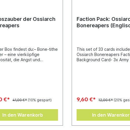
oszauber der Ossiarch
Faction Pack: Ossiar
reapers
Bonereapers (Englis
ser Box findest du:– Bone-tithe
This set of 33 cards include
er – eine vierköpfige
Ossiarch Bonereapers Fact
osität, die Angst und
Background Card- 3x Army 
ken in den Reihen deiner
Cards- 23x Warscroll Cards
 verbreitet, während sie die
Spearhead CardsAll cards 
apers stärkt.– Soulstealer
161.5mm x 107mm.
n – ein fliegendes Konstrukt,
in Seelenband zum Zauberer
d Seelen von seinen Feinden
 um ihn zu heilen oder
0 €*
9,60 €*
41,00 €*
(10% gespart)
12,00 €*
(20% ges
orts mehr Vernichtung zu
n– Nightmare Predator – ein
es skelettiertes Konstrukt,
In den Warenkorb
In den Warenko
nem anvisierten Helden
llt und nicht aufhört, bis er
tDieser 24-teilige Bausatz aus