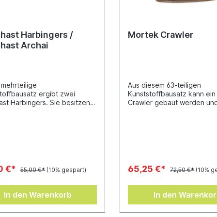
hast Harbingers /
Mortek Crawler
hast Archai
 mehrteilige
Aus diesem 63-teiligen
toffbausatz ergibt zwei
Kunststoffbausatz kann ein
st Harbingers. Sie besitzen
Crawler gebaut werden und
cht von Halbgöttern und um
enthält ein Citadel-Ovalbas
pirit Swords lodern die
mm).
rhaften Energien der
ten. Diese Waffen wurden
ger Zeit in der
schmiede des Ptra gefertigt,
e in ihnen gefangenen Seelen
0 €*
65,25 €*
55,00 €*
(10% gespart)
72,50 €*
(10% g
en danach, auch anderen ihr
sal angedeihen zu lassen.Aus
 Bausatz können auch
In den Warenkorb
In den Warenko
st Archai gebaut
.Enthält zwei Citadel-
ases (60 mm).