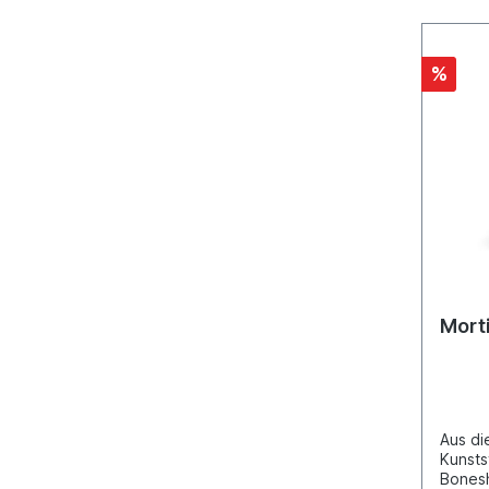
%
Mort
Aus di
Kunsts
Bones