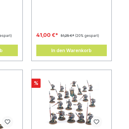
und ihm
enthält 5 Citadel-Ovalbases (60
(120 mm)
mm).
41,00 €*
espart)
51,25 €*
(20% gespart)
rb
In den Warenkorb
%