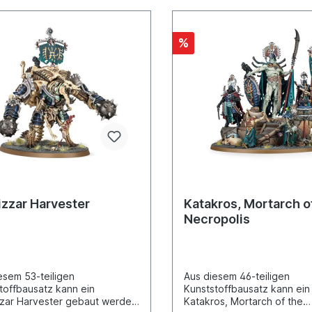
off lässt dich drei
zauber bauen. Er wird mit
Citadel-Ovalbase (90 mm)
%
ei Citadel-Ovalbases (60 mm)
rt.
izzar Harvester
Katakros, Mortarch o
Necropolis
esem 53-teiligen
Aus diesem 46-teiligen
toffbausatz kann ein
Kunststoffbausatz kann ein
zar Harvester gebaut werden
Katakros, Mortarch of the