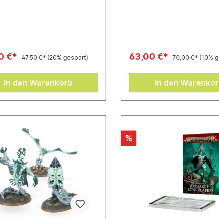
ein Citadel-Rundbase (80 mm)
zusammengebaut werden.E
ein Citadel-Ovalbase (120 
mm).
0 €*
63,00 €*
47,50 €*
(20% gespart)
70,00 €*
(10% g
In den Warenkorb
In den Warenko
%