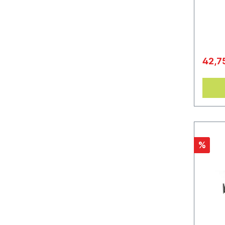
und ih
(105 m
42,7
%