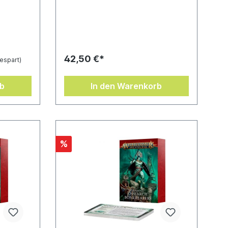
nthält
Regeln, um die Knochenlegionen
mm mal 92
der Ossiarch in Spielen von
Warhammer Age of Sigmar
einzusetzen. Du erfährst mehr über
die verschiedenen
Knochenlegionen, erkundest die
42,50 €*
espart)
schrecklichen Herzlande des
Ossiarch-Reichs und entdeckst die
Geschichte dieses alles erobernden
rb
In den Warenkorb
Heers der Nekrotopie.Dieses 112-
seitige Hardcover-Buch enthält:–
Morbid akribische
Hintergrundinformationen zu den
Knochenlegionen der Ossiarch,
darunter ihren Ursprung, ihre bizarre
%
untote Gesellschaftsordnung und
den schrecklichen Knochentribut–
Makabre Illustrationen, die den
leblosen Soldaten Nagashs Leben
einhauchen– 24 Truppenschriftrollen
und Profile für Offene
Feldschlachten für Armeen der
Knochenlegionen der Ossiarch, vom
meisterhaften Mortisan-
Knochenbildner bis zu den