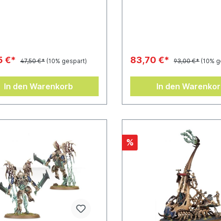
m liegt ein Citadel-Ovalbase
Necropolis gebaut werden 
m) bei.
liegt ein Citadel-Ovalbase 
bei.
5 €*
83,70 €*
47,50 €*
(10% gespart)
93,00 €*
(10% g
In den Warenkorb
In den Warenko
%