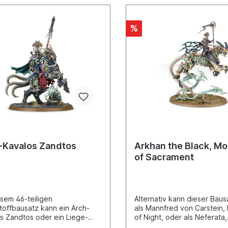
%
-Kavalos Zandtos
Arkhan the Black, Mo
of Sacrament
esem 46-teiligen
Alternativ kann dieser Baus
toffbausatz kann ein Arch-
als Mannfred von Carstein,
s Zandtos oder ein Liege-
of Night, oder als Neferata,
s gebaut werden und ihm
Mortarch of Blood,