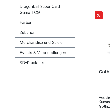
Kunstst
Dragonball Super Card
Endlos
einem 
Game TCG
%
und zw
geliefe
Farben
Zubehör
Merchandise und Spiele
Events & Veranstaltungen
3D-Druckerei
Goth
Aus di
Kunsts
Gothiz