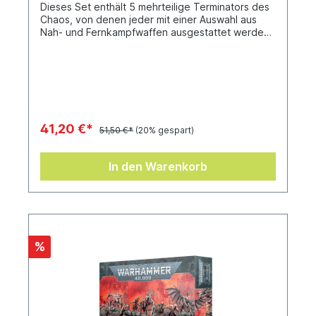
Dieses Set enthält 5 mehrteilige Terminators des
Chaos, von denen jeder mit einer Auswahl aus
Nah- und Fernkampfwaffen ausgestattet werden
kann. Die folgenden Waffenoptionen sind im Set
enthalten.- 1 Kettenaxt- 1 Kettenfaust- 1
Energieschwert- 1 Energieaxt- 1
Energiestreitkolben- 2 Energiefäuste- 2
Energieklauen- 1 Schwerer Flammenwerfer- 1
Schnitter-Maschinenkanone- 5 Kombiwaffen
41,20 €*
51,50 €*
(20% gespart)
In den Warenkorb
%