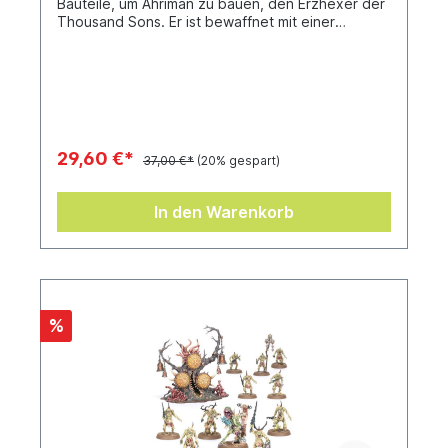
Bauteile, um Ahriman zu bauen, den Erzhexer der
Thousand Sons. Er ist bewaffnet mit einer
Inferno-Boltpistole und dem Schwarzen Stab des
Ahriman und schwebt auf einem Flugdämon des
Tzeentch. Der Bausatz enthält ein Citadel-
Rundbase (40 mm).
29,60 €*
37,00 €*
(20% gespart)
In den Warenkorb
%