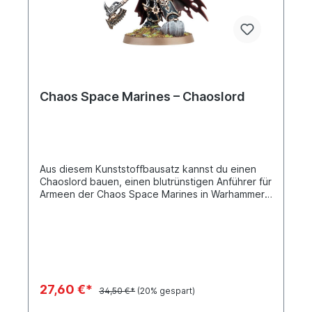
Chaos Space Marines – Chaoslord
Aus diesem Kunststoffbausatz kannst du einen
Chaoslord bauen, einen blutrünstigen Anführer für
Armeen der Chaos Space Marines in Warhammer
40.000. Den häretischen Helden kannst du mit
oder ohne gehörnten Helm mit einer Vielzahl an
Optionen bauen. Zu den verschiedenen
Waffenoptionen gehören eine Energiefaust und
eine Plasmapistole für seine rechte Hand und
eine Astartes-Kettenklinge, einen
Dämonenhammer und eine verfluchte Waffe für
27,60 €*
34,50 €*
(20% gespart)
seine linke Hand.