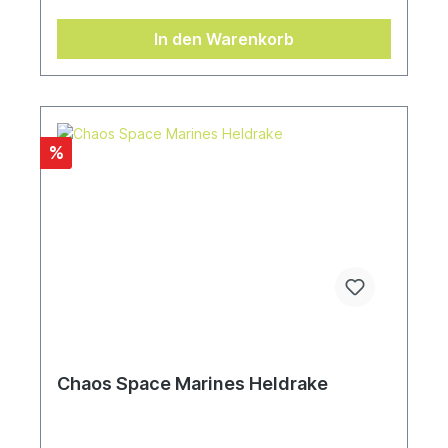
zudem ein mehrteiliger Aspiring Champion aus
Kunststoff enthalten, der mit folgenden
In den Warenkorb
Waffenoptionen des Sets ausgestattet werden
kann:- 1 Plasmawerfer- 1 Melter- 1
Flammenwerfer- 1 Energiestreitkolben- 1
Kettenschwert
%
Chaos Space Marines Heldrake