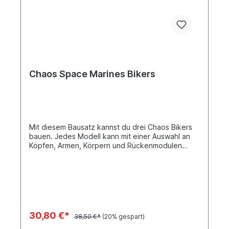
und einer Chaos-Ikone mit unterschiedlichen
Symbolen für jeden Chaosgott wählen
kannst.Dieses Set besteht aus 102
Kunststoffteilen und wird mit 5x Citadel-
Rundbases (32 mm) geliefert. Diese Miniaturen
sind unbemalt und müssen zusammengebaut
werden – wir empfehlen die Verwendung von
Citadel-Kunststoffkleber und Citadel-Farben.
Chaos Space Marines Bikers
Mit diesem Bausatz kannst du drei Chaos Bikers
bauen. Jedes Modell kann mit einer Auswahl an
Köpfen, Armen, Körpern und Rückenmodulen
individualisiert werden, sodass sich jeder Chaos
Biker unterscheidet.Der Bausatz wird mit 3
Ovalbases (75 mm) geliefert.
30,80 €*
38,50 €*
(20% gespart)