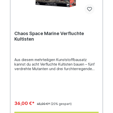
Chaos Space Marine Verfluchte
Kultisten
Aus diesem mehrteiligen Kunststoffbausatz
kannst du acht Verfluchte Kultisten bauen – fünf
verdrehte Mutanten und drei furchterregende
Gequälte. Diese unglaublich grotesken Modelle
stecken voller widerlicher Details und
einzigartiger Mutationen, von sich windenden
Tentakeln bis zu klingenartigen Gliedern. Jeder
Mutant taumelt in Gestalt eines menschengroßen
Albtraums vorwärts, der in die zerfetzten Roben
eines Kultisten gehüllt ist, während die Gequälten
36,00 €*
45,00 €*
(20% gespart)
große, vedrrehte Kreaturen sind, die mit
vernarbten Runen und bindenden Siegeln