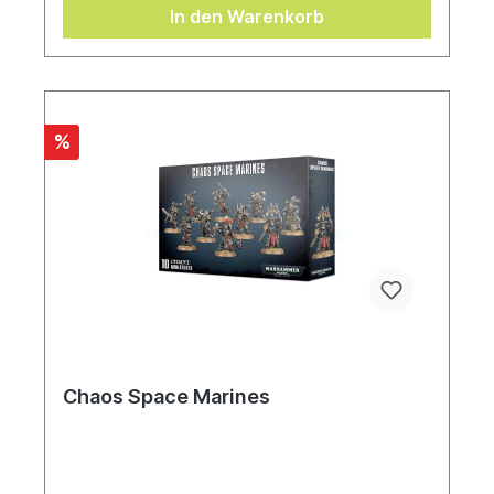
gezeichnet sind und nur noch entfernt ihrer einst
In den Warenkorb
menschliche Gestalt ähneln. Dieses Set besteht
aus 36 Kunststoffteilen und wird mit 5x Citadel-
Rundbases (25 mm) und 3x Citadel-Rundbases
(40 mm) geliefert. Diese Miniaturen sind unbemalt
und müssen zusammengebaut werden – wir
empfehlen die Verwendung von Citadel-
%
Kunststoffkleber und Citadel-Farben.
Chaos Space Marines