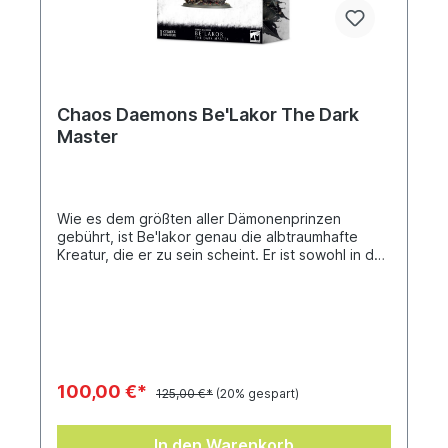
Chaos Daemons Be'Lakor The Dark
Master
Wie es dem größten aller Dämonenprinzen
gebührt, ist Be'lakor genau die albtraumhafte
Kreatur, die er zu sein scheint. Er ist sowohl in der
Kampfkunst als auch der Magie übernatürlich
bewandert und seine beeindruckende Gestalt ist
das perfekte Prunkstück einer Armee des Chaos
und ein mächtiger Rammbock, mit dem du deine
Feinde zerschmettern kannst. Das
Eindrucksvollste an diesem unglaublichen Modell
ist seine Größe von 170 mm vom Boden seines
100,00 €*
125,00 €*
(20% gespart)
Bases bis zu seinen Flügelspitzen.Dieser
mehrteilige Kunststoffbausatz besteht aus 85
Teilen, aus denen du Be'lakor, the Dark Master,
In den Warenkorb