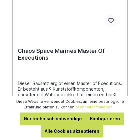
Chaos Space Marines Master Of
Executions
Dieser Bausatz ergibt einen Master of Executions.
Er besteht aus 9 Kunststoffkomponenten,
darunter die Wahlmöglichkeit für einen entblößten
Kopf und einen unter einer Kapuze, und wird mit
Diese Website verwendet Cookies, um eine bestmögliche
einem Citadel-Rundbase (40 mm) geliefert.
Erfahrung bieten zu können.
Mehr Informationen ...
Nur technisch notwendige
Konfigurieren
Alle Cookies akzeptieren
20,80 €*
26,00 €*
(20% gespart)