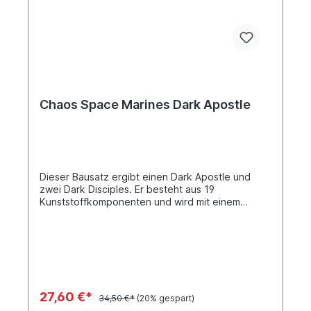
dem Set Kultisten der Großen Leere kompatibel
zu sein, wodurch du deinen Kultistenpöbel mit
noch mehr Modellen und Fernkampfwaffen-
Optionen erweitern kannst.
Chaos Space Marines Dark Apostle
Dieser Bausatz ergibt einen Dark Apostle und
zwei Dark Disciples. Er besteht aus 19
Kunststoffkomponenten und wird mit einem
Citadel-Rundbase (40 mm) und zwei Citadel-
Rundbases (25 mm) geliefert.
27,60 €*
34,50 €*
(20% gespart)