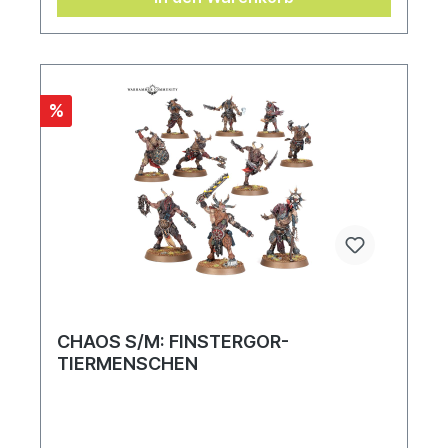
bauen kannst und wird mit 1x Citadel-Rundbase
(100 mm) geliefert. Dieser Bausatz enthält
mehrere Optionen, um Be'lakor thematisch
passend für eine Slaves-to-Darkness-Armee in
Warhammer Age of Sigmar, eine Chaosdämonen-
Armee für Warhammer 40.000 oder neutral zu
%
bauen, damit er zu beiden Spielen passt.
CHAOS S/M: FINSTERGOR-
TIERMENSCHEN