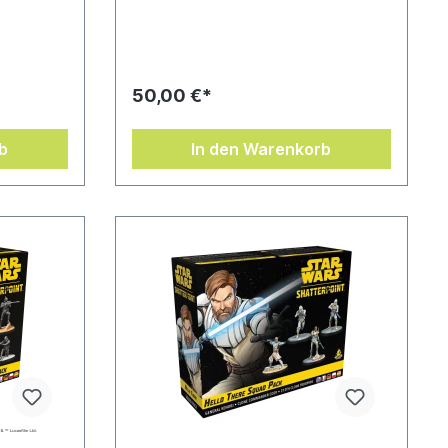
Shatterpoint.Nachdem Häuptling
Chirpa den Rebellen-Stoßtrupp in
seinen Stamm aufgenommen hatte,
schickte er seine Krieger in den Kampf
gegen die Sturmtruppen. Dazu
50,00 €*
gehörten der geschickte Späher
Paploo sowie viele mit Speeren und
Bögen bewaffnete Ewoks, die
b
In den Warenkorb
bewiesen, dass man auch die
Kleinsten nie unterschätzen sollte.Zum
Spielen wird ein Grundspiel von Star
Wars: Shatterpoint benötigt.