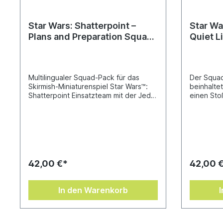
Star Wars: Shatterpoint –
Star Wa
Plans and Preparation Squad
Quiet L
Pack („Planung und
Vorbereitung“)
Multilingualer Squad-Pack für das
Der Squad
Skirmish-Miniaturenspiel Star Wars™:
beinhalte
Shatterpoint Einsatzteam mit der Jedi-
einen Sto
Meisterin Luminara Unduli, ihrer
Erstellen 
Schülerin Barriss Offee und zwei Elite-
Skirmish-M
Klon-Kommandos Wunderschön
Shatterpo
modellierte Miniaturen, die für
dem äußer
engagierte Miniaturenspieler,
Chewbacca
Einsteiger ins Hobby und zum Bemalen
Bogenspan
gleichermaßen ideal sind Enthält 4
gefährlic
42,00 €*
42,00 
hochdetaillierte, unbemalte Miniaturen,
Muskelkraf
3 Befehlskarten, 3 Kampfstilkarten und
Stoßtrupp
3 Wertekarten für Einheiten Der
Freiheit d
In den Warenkorb
Squad-Pack „Planung und
wiederher
Vorbereitung“ beinhaltet die Jedi-
ein Grund
Meisterin Luminara Unduli, ihre
Shatterpoi
Padawan Barriss Offee und zwei Elite-