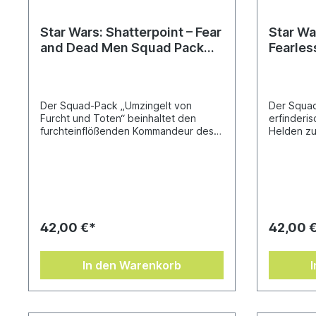
Star Wars: Shatterpoint – Fear
Star Wa
and Dead Men Squad Pack
Fearles
(“Umzingelt von Furcht und
Pack (“
Toten”)
erfinde
Der Squad-Pack „Umzingelt von
Der Squad
Furcht und Toten“ beinhaltet den
erfinderis
furchteinflößenden Kommandeur des
Helden zu
Galaktischen Imperiums Darth Vader,
Einsatztea
sowie Sturmtruppen zum Erstellen
Miniaturen
eines Einsatzteams für das Skirmish-
Shatterpoi
Miniaturenspiel Star Wars™:
Ritter Lu
Shatterpoint.Wenn „Darth Vader,
und Lando 
Diener des Imperators“ das
zuvor verk
Schlachtfeld betritt, wird er von den
eingeschli
42,00 €*
42,00 
erfahrensten und kompetentesten
des treue
Sturmtruppen der imperialen Armee
ist diese
begleitet. Feinde des Imperiums
entschlos
In den Warenkorb
erzittern bereits beim Anblick des
Verbreche
Dunklen Lords der Sith, der von seinen
zu legen 
Sturmtruppen flankiert wird.Zum
aus seine
Spielen wird ein Grundspiel von Star
Spielen wi