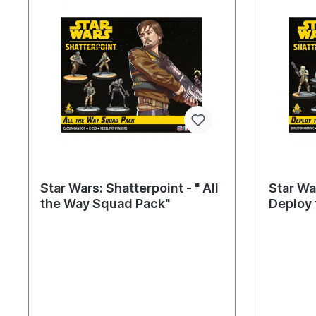
Star Wars: Shatterpoint - " All
Star War
the Way Squad Pack"
Deploy 
Pack"