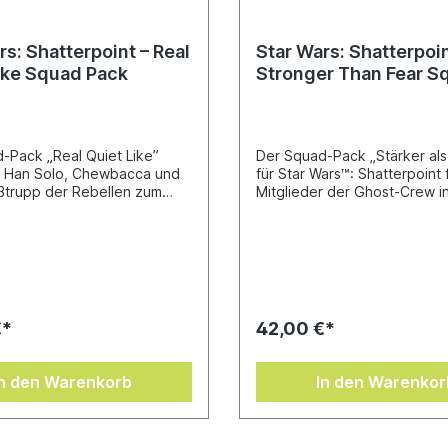
rs: Shatterpoint – Real
Star Wars: Shatterpoin
ike Squad Pack
Stronger Than Fear S
Pack („Stärker als Ang
-Pack „Real Quiet Like”
Der Squad-Pack „Stärker als
t Han Solo, Chewbacca und
für Star Wars™: Shatterpoint 
ßtrupp der Rebellen zum
Mitglieder der Ghost-Crew i
eines Einsatzteams für das
Tabletopspiel ein.Kanan Jar
iniaturenspiel Star Wars™:
Ezra Bridger, ein Jedi und se
int.Han Solo zusammen mit
die versuchen, mit ihrer
st loyalen Wookiee
Machtbegabung klarzukomm
, der einen mächtigen
Grazeb „Zeb“ Orrelios, ein kr
ner führt und bei den
und gerissener Lasat, bilden
hen Missionen seine enorme
zusammen eine Rebellengru
€*
42,00 €*
t einsetzt, kämpft dieser
mit Leidenschaft gegen das 
 der Rebellen darum, die
kämpft und eher einer Familie
er Galaxis
Soldatentruppe gleicht.Zum 
In den Warenkorb
In den Warenkor
zustellen.Zum Spielen wird
wird ein Grundspiel von Star
spiel von Star Wars:
Shatterpoint benötigt.
nt benötigt.