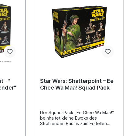
t - "
Star Wars: Shatterpoint – Ee
ender"
Chee Wa Maa! Squad Pack
Der Squad-Pack „Ee Chee Wa Maa!“
beinhaltet kleine Ewoks des
Strahlenden Baums zum Erstellen
eines Einsatzteams für das Skirmish-
Miniaturenspiel Star Wars™: