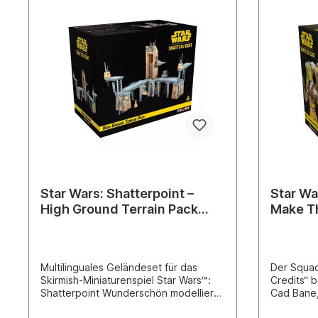
Wars: Shatterpoint benötigt
Wars: Shat
Star Wars: Shatterpoint –
Star Wa
High Ground Terrain Pack
Make T
(Geländeset „Neue Höhen”)
Possibl
Unmögl
machen
Multilinguales Geländeset für das
Der Squad
Skirmish-Miniaturenspiel Star Wars™:
Credits“ 
Shatterpoint Wunderschön modellierte
Cad Bane, 
Geländeteile, die für engagierte
Sing und 