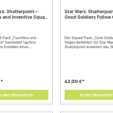
rs: Shatterpoint –
Star Wars: Shatterpoin
s and Inventive Squad
Good Soldiers Follow
Furchtlos und
Squad Pack („Gute So
risch”)
folgen Befehlen“)
-Pack „Furchtlos und
Der Squad-Pack „Gute Sold
ch“ beinhaltet tapfere
folgen Befehlen“ für Star Wa
m Erstellen eines
Shatterpoint erweitert das S
ms für das Skirmish-
Miniaturenspiel um vier Sold
spiel Star Wars™:
dem Galaktischen Imperium.
nt.Unterstützt wird Jedi-
Kommando von CT-9904, ge
ke Skywalker von Leia Organa
„Crosshair“, funktioniert der
Calrissian, die sich bereits
eine gut geölte Maschine, di
leidet in Jabbas Palast
eiskalter Effizienz arbeitet u
chen haben. Mit der Hilfe
unerschütterlich jeden Befeh
€*
42,00 €*
n Astromech-Droiden R2-D2
Der Elitetrupp, der für seine 
 furchtlose Heldengruppe fest
und Kampfkraft bekannt ist, i
sen, einem der schlimmsten
erste Schritt auf dem Weg z
In den Warenkorb
In den Warenkor
r der Galaxis das Handwerk
Sturmtruppen-Programm de
und ihren Freund Han Solo
Imperiums. Damit wird das I
n Fängen zu befreien.Zum
bald in der Lage sein, jedem
rd ein Grundspiel von Star
Einflussgebiet seinen eisern