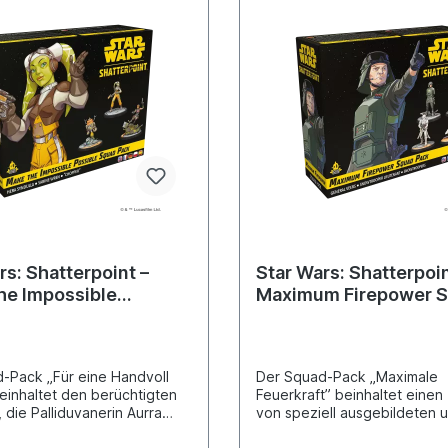
terpoint benötigt.
aufzuzwingen.Zum Spielen w
Grundspiel von Star Wars: Sh
benötigt.
rs: Shatterpoint –
Star Wars: Shatterpoin
he Impossible
Maximum Firepower 
e Squad Pack („Das
Pack
iche möglich
“)
-Pack „Für eine Handvoll
Der Squad-Pack „Maximale
beinhaltet den berüchtigten
Feuerkraft” beinhaltet einen
die Palliduvanerin Aurra
von speziell ausgebildeten 
zwei weitere Kopfgeldjäger
ausgerüsteten Soldaten des