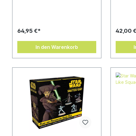
Miniaturenspieler, Einsteiger ins Hobby
zum Erstel
und zum Bemalen gleichermaßen ideal
das Skirmi
sind Enthält 20 hochdetaillierte,
Wars™: Sh
unbemalte Miniaturen Geländeteile
berüchtigt
sind ein essenzieller Bestandteil der
die Hutten
Star Wars™: Shatterpoint-Spielwelt.
ganzen kr
64,95 €*
42,00 
Das Geländeset „Neue Höhen“ ist die
Namen gem
perfekte Ergänzung zu den
stehen Ve
Geländeteilen aus dem Grundspiel.
Palliduvan
In den Warenkorb
Jeder große General weiß, wie wichtig
Scharfschü
es ist, über dem Gegner zu stehen.
Gnadenlos
Aus erhöhter Position lassen sich
Gemeinsam
Überraschungsangriffe auf den
Zielperso
Gegner durchführen oder
wird ein G
Verteidigungsposten sichern. Zum
Shatterpoi
Spielen wird ein Grundspiel von Star
Wars: Shatterpoint benötigt.