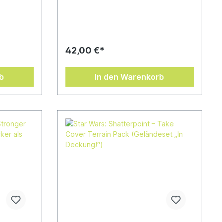
r der
Einsatzteams für das Skirmish-
zum
Miniaturenspiel Star Wars™:
für das
Shatterpoint.Unter den vielen
r Wars™:
namhaften Persönlichkeiten der
des Trupps
Imperialen Flotte nimmt einer einen
ganz besonderen Platz ein:
42,00 €*
, der sich
Großadmiral Thrawn. Alle äußerlichen
niken
Unterschiede zwischen Thrawn –
anzte
einem männlichen Chiss – und seinen
b
In den Warenkorb
 Terrain
menschlichen Kameraden treten in
rlesener
den Hintergrund in Anbetracht seiner
nd seine
außerordentlichen Intelligenz und
en und
seiner verbissenen Entschlossenheit,
die Rebellion
wodurch
niederzuschlagen.Unterstützt wird
sten
Thrawn von den erfahrenen und
nen und
fähigen Agenten des Imperialen
kraft
Sicherheitsbüros. Diese geheime
and
Sondereinheit operiert im
en wird
Verborgenen und untersucht
:
galaxisweit mutmaßliche
Rebellenaktivitäten. Zu ihren Reihen
gehört auch Alexsandr Kallus, der
seine Fähigkeiten als Stratege und
Soldat bei der Jagd auf Rebellen in