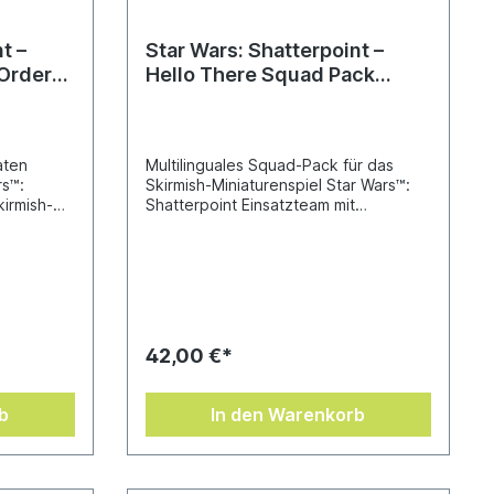
t –
Star Wars: Shatterpoint –
 Orders
Hello There Squad Pack
ldaten
(„Hallo, wie geht’s denn so?“)
aten
Multilinguales Squad-Pack für das
rs™:
Skirmish-Miniaturenspiel Star Wars™:
kirmish-
Shatterpoint Einsatzteam mit
aten aus
republiktreuen Phase-II-Klontrupplern
Unter dem
des berühmten 212. Angriffsbataillons
nannt
unter der Führung von Klon-
 Trupp wie
Commander Cody und dem noblen
e mit
Jedi-Meister Obi-Wan Kenobi
nd
Wunderschön modellierte Miniaturen,
l befolgt.
die für engagierte Miniaturenspieler,
42,00 €*
Disziplin
Einsteiger ins Hobby und zum Bemalen
st der
gleichermaßen ideal sind Enthält 4
um
hochdetaillierte, unbemalte Miniaturen,
b
In den Warenkorb
s
3 Befehlskarten, 3 Kampfstilkarten und
mperium
3 Wertekarten für Einheiten
 in seinem
Commander Cody und dem noblen
en Willen
Jedi-Meister Obi-Wan Kenobi zum