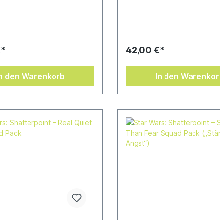
len eines Einsatzteams für
Galaktischen Imperiums unte
sh-Miniaturenspiel Star
Leitung von General Veers 
atterpoint.Wenige sind so
Erstellen eines Einsatzteams 
 wie Cad Bane, der oft für
Skirmish-Miniaturenspiel Sta
 arbeitet und sich in der
Shatterpoint.An der Spitze 
iminellen Unterwelt einen
steht General Veers, ein
€*
42,00 €*
acht hat. An seiner Seite
hochdekorierter Kommandeur
rbrechergrößen wie die
auf kombinierte Angriffstech
erin Aurra Sing, eine
versteht, um sowohl versch
In den Warenkorb
In den Warenkor
tzin, die für ihre
Feinde als auch gefährliches
igkeit bekannt ist.
zu überwinden. Sein handve
 bringen sie jede
Schneetruppler-Lieutenant u
n zur Strecke.Zum Spielen
Soldaten sind mit versiegelt
rundspiel von Star Wars:
beheizten Rüstungen und
nt benötigt.
Atemgeräten ausgestattet, 
sie wochenlang in den kälte
Umgebungen überleben kön
gleichzeitig genügend Feuer
besitzen, um jeden Widerst
niederzuschlagen.Zum Spiel
ein Grundspiel von Star Wars
Shatterpoint benötigt.