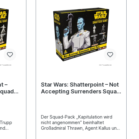
ird ein
Erstellen eines Einsatzteams für das
atterpoint
Skirmish-Miniaturenspiel Star Wars™:
Shatterpoint. Vereint in ihrer Treue zur
Republik kämpfen Kenobi, Cody und
das 212. Angriffsbataillon galaxisweit
gegen die Separatisten. Sie sind für
ihren unerbittlichen Kampfesmut
bekannt und dafür, selbst im
heftigsten Schlachtgetümmel noch
strategisch zu manövrieren. Sie sind
die größte Hoffnung der Republik auf
Frieden in der Galaxis … Zum Spielen
wird ein Grundspiel von Star Wars:
Shatterpoint benötigt.
t –
Star Wars: Shatterpoint – Not
Squad
Accepting Surrenders Squad
Pack
Der Squad-Pack „Kapitulation wird
 Trupp
nicht angenommen” beinhaltet
und
Großadmiral Thrawn, Agent Kallus und
ISB-Agenten zum Erstellen eines