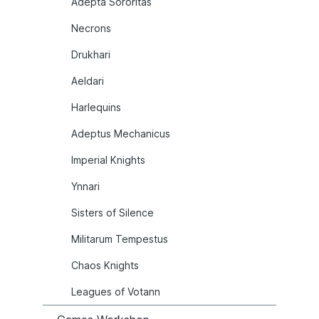
Adepta Sororitas
Necrons
Drukhari
Aeldari
Harlequins
Adeptus Mechanicus
Imperial Knights
Ynnari
Sisters of Silence
Militarum Tempestus
Chaos Knights
Leagues of Votann