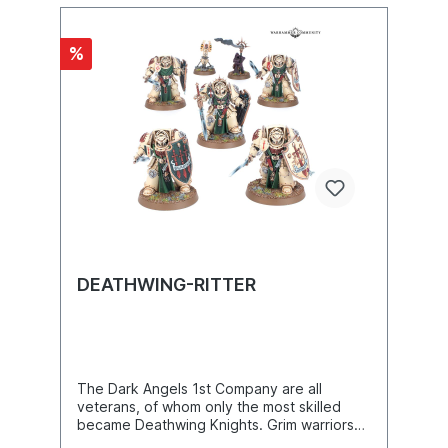
Plasmaklauen sowie die Optionen für einen
Apothecarius und einen Champion.Dieser
Bausatz enthält 122 Teile, einen Bogen mit
%
Abziehbildern der Space Marines sowie
drei Bikebases, aus denen eine Ravenwing-
Kommandoschwadron oder Schwarze Ritter
des Ravenwing gebaut werden können.
DEATHWING-RITTER
The Dark Angels 1st Company are all
veterans, of whom only the most skilled
became Deathwing Knights. Grim warriors
armed with sacred relic weapons from the