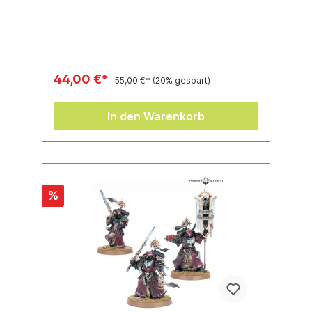
Chapter’s armouries, they face down the
direst threats and bring the most obdurate
Fallen to he
44,00 €*
55,00 €*
(20% gespart)
In den Warenkorb
%