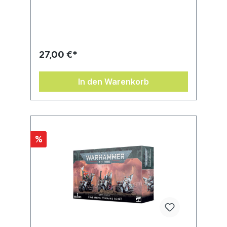
anyone who wants to run armies of Dark
Angels or their successors, this book
contains all the datasheets, detachments,
and rules you need to take to the table as
the sons of the Lion.
27,00 €*
In den Warenkorb
%