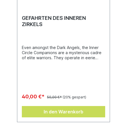
GEFAHRTEN DES INNEREN
ZIRKELS
Even amongst the Dark Angels, the Inner
Circle Companions are a mysterious cadre
of elite warriors. They operate in eerie
silence, cutting a path through the enemy’s
toughest units with their Calibanite
greatswords, and protecting their
commanders with vengeful zeal. Each
miniature builds one of two poses, with two
heads, two swords, and two backpack
topper options each. It also contains a Dark
40,00 €*
50,00 €*
(20% gespart)
Angels transfer sheet with 348 decals.
In den Warenkorb