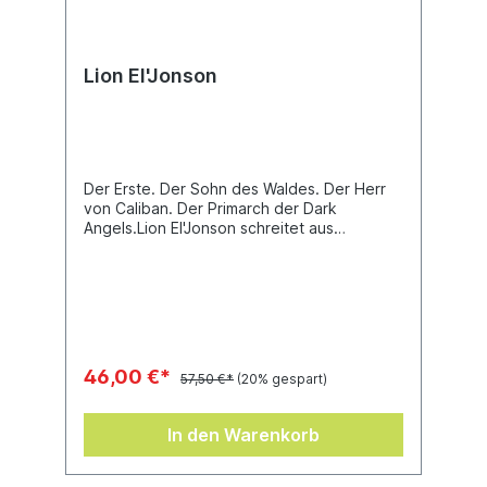
Lion El'Jonson
Der Erste. Der Sohn des Waldes. Der Herr
von Caliban. Der Primarch der Dark
Angels.Lion El'Jonson schreitet aus
nebelverhangenen Schattenreichen wie ein
fahrender Ritter aus alten Zeiten und jagt
die unzähligen Schrecken der Galaxis. Mit
seinem gewaltigen Schwert Lehnstreue
spaltet der Primarch die abscheulichsten
Monstrositäten, während die wilden Hiebe
seiner Feinde auf dem Schild des
46,00 €*
57,50 €*
(20% gespart)
Imperators nur gleißende Blitze auslösen.
In den Warenkorb