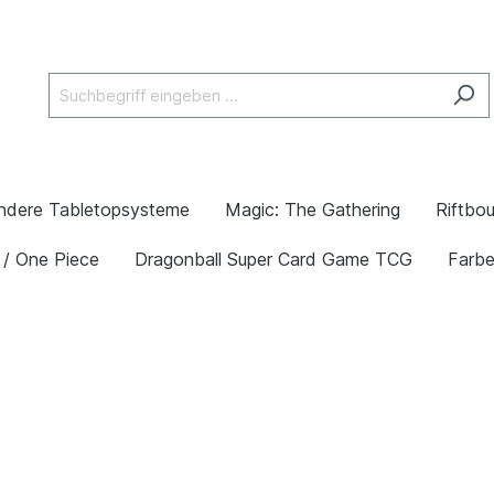
ndere Tabletopsysteme
Magic: The Gathering
Riftbo
 / One Piece
Dragonball Super Card Game TCG
Farb