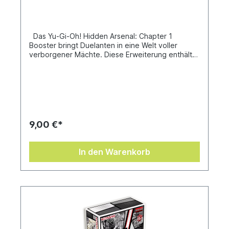
Das Yu-Gi-Oh! Hidden Arsenal: Chapter 1
Booster bringt Duelanten in eine Welt voller
verborgener Mächte. Diese Erweiterung enthält
eine Auswahl an hochwertigen Karten, die aus
geheimen Arsenalen stammen und das Spielfeld
revolutionieren können. Ob du deine Strategie
verfeinern oder deine Sammlung erweitern
möchtest, dieses Booster Pack bietet spannende
Möglichkeiten für alle Yu-Gi-Oh! Enthusiasten.
Tauche ein und entdecke die versteckten
9,00 €*
Schätze des Duellierens!
In den Warenkorb