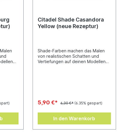
burg
Citadel Shade Casandora
tur)
Yellow (neue Rezeptur)
 Malen
Shade-Farben machen das Malen
 und
von realistischen Schatten und
odellen
Vertiefungen auf deinen Modellen
ganz einfach. Sie wurden
gen
entwickelt, in die Vertiefungen
und bieten
deiner Miniatur zu fließen und bieten
bnis bei
so ein herausragendes Ergebnis bei
n-Inhalt:
minimalem Aufwand.Töpfchen-Inhalt:
18 ml
5,90 €*
spart)
6,30 €*
(6.35% gespart)
rb
In den Warenkorb