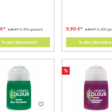
kelt, in die Vertiefungen
entwickelt, in die Vertiefun
 Miniatur zu fließen und bieten
deiner Miniatur zu fließen 
 herausragendes Ergebnis bei
so ein herausragendes Erge
lem Aufwand.Töpfchen-Inhalt:
minimalem Aufwand.Töpfche
18 ml
 €*
5,90 €*
6,30 €*
(6.35% gespart)
6,30 €*
(6.35% ge
In den Warenkorb
In den Warenko
%