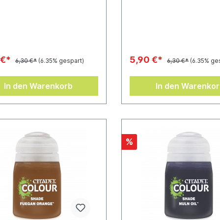
infach. Sie wurden
ganz einfach. Sie wurden
kelt, in die Vertiefungen
entwickelt, in die Vertiefun
 Miniatur zu fließen und bieten
deiner Miniatur zu fließen 
 herausragendes Ergebnis bei
so ein herausragendes Erge
lem Aufwand.Töpfchen-Inhalt:
minimalem Aufwand.Töpfche
18 ml
 €*
5,90 €*
6,30 €*
(6.35% gespart)
6,30 €*
(6.35% ge
In den Warenkorb
In den Warenko
%