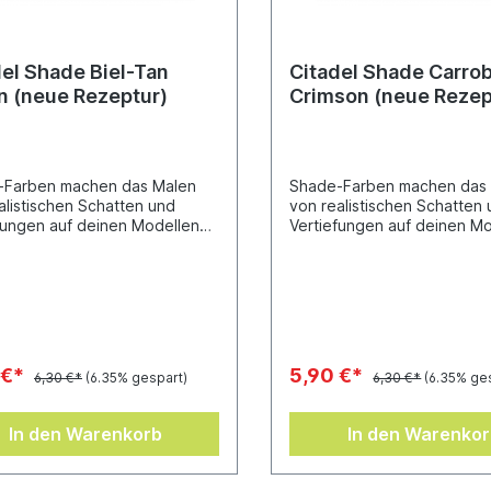
del Shade Biel-Tan
Citadel Shade Carro
n (neue Rezeptur)
Crimson (neue Rezep
-Farben machen das Malen
Shade-Farben machen das
alistischen Schatten und
von realistischen Schatten
fungen auf deinen Modellen
Vertiefungen auf deinen M
infach. Sie wurden
ganz einfach. Sie wurden
kelt, in die Vertiefungen
entwickelt, in die Vertiefun
 Miniatur zu fließen und bieten
deiner Miniatur zu fließen 
 herausragendes Ergebnis bei
so ein herausragendes Erge
lem Aufwand.Töpfchen-Inhalt:
minimalem Aufwand.Töpfche
18 ml
 €*
5,90 €*
6,30 €*
(6.35% gespart)
6,30 €*
(6.35% ge
In den Warenkorb
In den Warenko