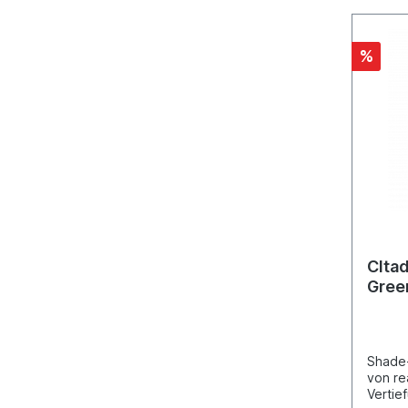
%
CIta
Gree
Reze
Shade
von re
Vertie