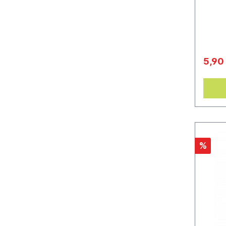
ganz e
entwic
deiner
so ein
minima
18 ml
5,90
%