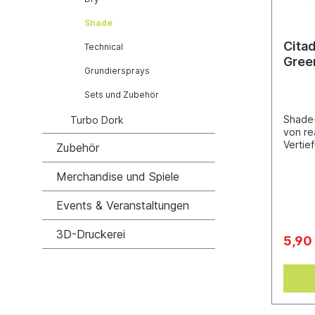
Shade
Cita
Technical
Gree
Grundiersprays
Sets und Zubehör
Shade
Turbo Dork
von re
Vertie
Zubehör
ganz e
entwic
Merchandise und Spiele
deiner
so ein
Events & Veranstaltungen
minima
18 ml
3D-Druckerei
5,90