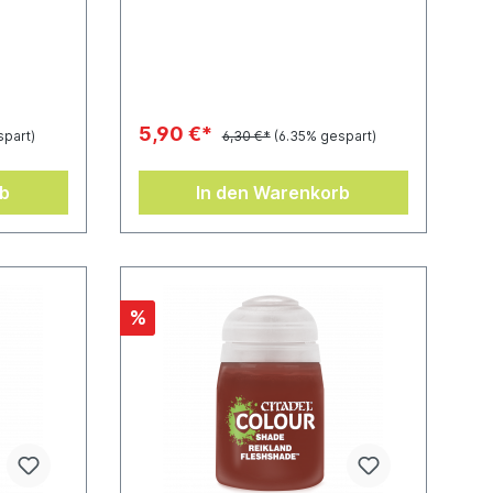
ganz einfach. Sie wurden
gen
entwickelt, in die Vertiefungen
und bieten
deiner Miniatur zu fließen und bieten
bnis bei
so ein herausragendes Ergebnis bei
n-Inhalt:
minimalem Aufwand.Töpfchen-Inhalt:
18 ml
5,90 €*
spart)
6,30 €*
(6.35% gespart)
rb
In den Warenkorb
%