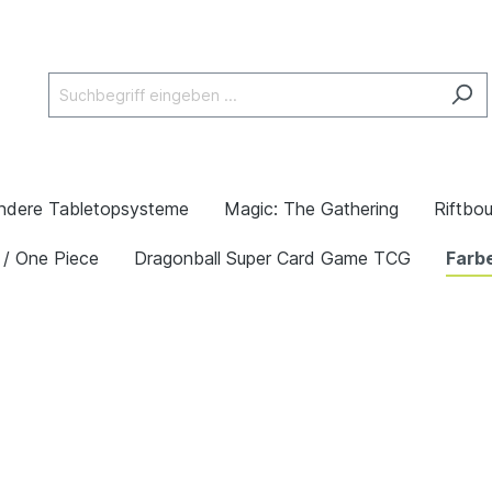
ndere Tabletopsysteme
Magic: The Gathering
Riftbo
 / One Piece
Dragonball Super Card Game TCG
Farb