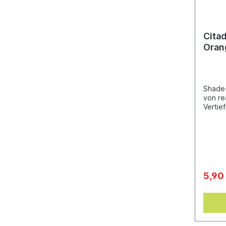
Cita
Oran
Shade
von re
Vertie
ganz e
entwic
deiner
so ein
minima
18 ml
5,90