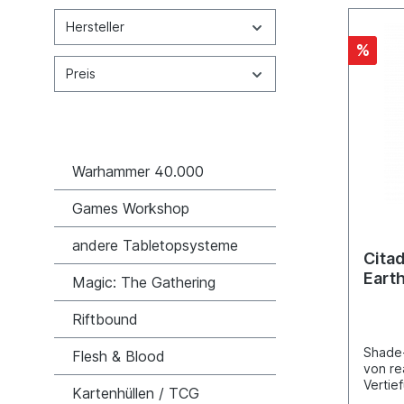
Hersteller
%
Preis
Warhammer 40.000
Games Workshop
andere Tabletopsysteme
Cita
Eart
Magic: The Gathering
Riftbound
Shade
Flesh & Blood
von re
Vertie
Kartenhüllen / TCG
ganz e