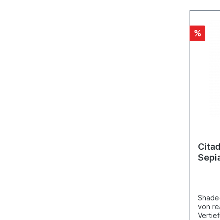
%
Cita
Sepi
Shade
von re
Vertie