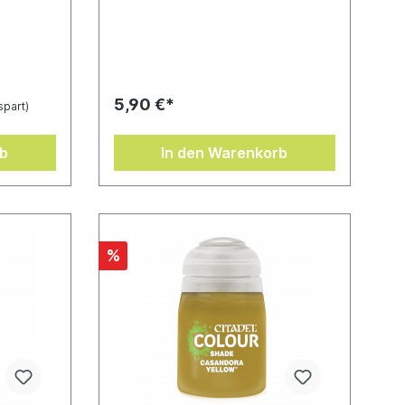
gen
entwickelt, in die Vertiefungen
und bieten
deiner Miniatur zu flie
bnis bei
n-Inhalt:
5,90 €*
spart)
rb
In den Warenkorb
%