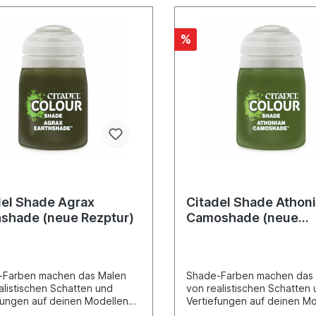
%
del Shade Agrax
Citadel Shade Athon
hshade (neue Rezptur)
Camoshade (neue
Rezeptur)
-Farben machen das Malen
Shade-Farben machen das
alistischen Schatten und
von realistischen Schatten
fungen auf deinen Modellen
Vertiefungen auf deinen M
infach. Sie wurden
ganz einfach. Sie wurden