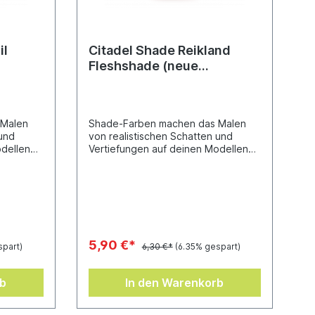
il
Citadel Shade Reikland
Fleshshade (neue
Rezeptur)
 Malen
Shade-Farben machen das Malen
 und
von realistischen Schatten und
odellen
Vertiefungen auf deinen Modellen
ganz einfach. Sie wurden
gen
entwickelt, in die Vertiefungen
und bieten
deiner Miniatur zu fließen und bieten
bnis bei
so ein herausragendes Ergebnis bei
n-Inhalt:
minimalem Aufwand.Töpfchen-Inhalt:
18 ml
5,90 €*
spart)
6,30 €*
(6.35% gespart)
rb
In den Warenkorb