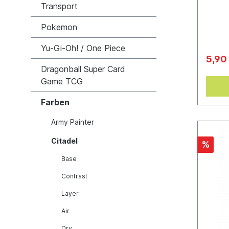
Transport
entwic
deiner
so ein
Pokemon
minima
18 ml
Yu-Gi-Oh! / One Piece
5,90
Dragonball Super Card
Game TCG
Farben
Army Painter
Citadel
%
Base
Contrast
Layer
Air
Dry