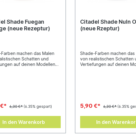
del Shade Fuegan
Citadel Shade Nuln O
ge (neue Rezeptur)
(neue Rzeptur)
-Farben machen das Malen
Shade-Farben machen das
alistischen Schatten und
von realistischen Schatten
fungen auf deinen Modellen
Vertiefungen auf deinen M
infach. Sie wurden
ganz einfach. Sie wurden
kelt, in die Vertiefungen
entwickelt, in die Vertiefun
 Miniatur zu fließen und bieten
deiner Miniatur zu fließen 
 herausragendes Ergebnis bei
so ein herausragendes Erge
lem Aufwand.Töpfchen-Inhalt:
minimalem Aufwand.Töpfche
18 ml
 €*
5,90 €*
6,30 €*
(6.35% gespart)
6,30 €*
(6.35% ge
In den Warenkorb
In den Warenko