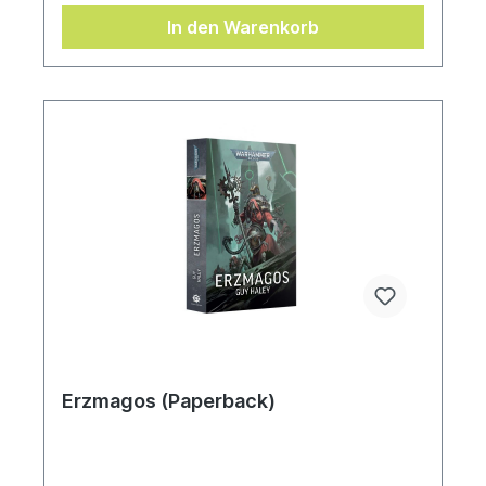
Necroteuch heraus. Als ihn die Spur immer tiefer
In den Warenkorb
in die Welt der Ketzer und Kriminellen führt,
weicht er zunehmend von den strengen
Vorgaben der Inquisition ab und zieht schließlich
selbst den Zorn des Imperiums auf sich. Auf der
Suche nach den Drahtziehern einer Kabale, die
ganze Sektoren des Imperiums bedroht, liefert
sich Eisenhorn ein Katz-und-Maus-Spiel, in dem
es immer schwieriger wird, Freund von Feind zu
unterscheiden.INHALTRegia Occulta, Kriegsopfer,
Für eine Krone mehr, Keelers Bild
(Kurzgeschichten)Magos (Kurzroman)Xenos,
Malleus, Hereticus (Romane)Geschrieben von
Dan AbnettÜbersetzt von Stefan Behrenbruch
Erzmagos (Paperback)