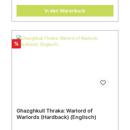
der Pater Mutatis Fabius Gallus eigene Ziele, die
zu einer epischen Konfrontation der größten
In den Warenkorb
Wissenschaftler der Galaxis führen – aus der nur
einer siegreich hervorgehen kann.Geschrieben
von Guy HaleyÜbersetzt von Bent Jensen
%
Ghazghkull Thraka: Warlord of
Warlords (Hardback) (Englisch)