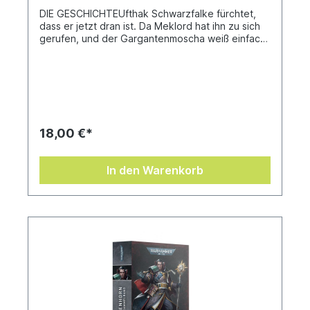
DIE GESCHICHTEUfthak Schwarzfalke fürchtet,
dass er jetzt dran ist. Da Meklord hat ihn zu sich
gerufen, und der Gargantenmoscha weiß einfach,
dass sein Boss ihm eigentlich nur die Fresse
polieren will …Da ihm die Optionen ausgehen,
führt Ufthak seinen Waaagh durch das rätselhafte
Netz der Tausend Tore, an einen Ort, wo die
Devise lautet, klävva, heimlich und übalegt
vorzugehen. Einen Ort, an dem reine Muskelkraft
wenig zählt: Commorragh, die Dunkle Stadt.In den
18,00 €*
wimmelnden Fleischgruben der Drukhari, wo
Kabalen und Haemonculus-Zirkel psionische
Überreste in den Warp pumpen, landet Ufthak in
In den Warenkorb
einem Gladiatorenkampf mit den Meistern der
Schmerzen und sieht sich bald einer Archontin
gegenüber, die um jeden Preis beweisen will,
dass sie es verdient, die Dunkle Stadt zu
beherrschen – selbst, wenn sie in dem Zuge
Commorragh niederreißt.Die Drukhari merken
allerdings schon bald, dass die Orks zwar einfach
gestrickt sein mögen, der Umgang mit ihnen
jedoch alles andere als unkompliziert
ist.Geschrieben von Mike BrooksÜbersetzt von
Bent Jensen