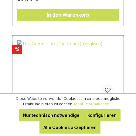
gejagt werden, sind die Night Lords gezwungen,
zur Stätte ihrer größten Niederlage
zurückzukehren und sich einem Kampf zu stellen,
In den Warenkorb
den sie unmöglich gewinnen können.Geschrieben
von Aaron Demsbki-BowdenÜbersetzt von
Sebastian Gehart und Stefan Behrenbruch
%
Diese Website verwendet Cookies, um eine bestmögliche
Erfahrung bieten zu können.
Mehr Informationen ...
Nur technisch notwendige
Konfigurieren
The Green Tide (Paperback)
(Englisch)
Alle Cookies akzeptieren