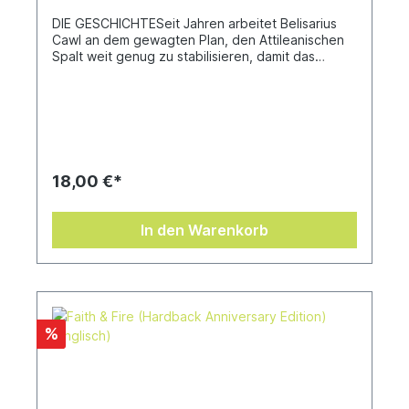
DIE GESCHICHTESeit Jahren arbeitet Belisarius
Cawl an dem gewagten Plan, den Attileanischen
Spalt weit genug zu stabilisieren, damit das
Imperium einen sicheren Weg ins Imperium Nihilus
öffnen kann. Seit der Primarch Roboute Guilliman
den Großen Riss durchquert hat und auf der
anderen Seite festsitzt, läuft ihm jedoch die Zeit
davon.Bevor Cawl sein jüngstes großes Werk
vollenden kann, benötigt er noch eine letzte
Sache: gut erhaltene Kontrollcodes von einer
18,00 €*
uralten Necronwelt, die im Ereignishorizont eines
Schwarzen Loches festhängt. Da Cawl weiß, dass
nicht einmal er diese Unternehmung allein
In den Warenkorb
bewerkstelligen kann, holt er sich Hilfe beim
Adeptus Mechanicus. Doch während er sich
seinem Ziel nähert, nehmen bösartige
Intelligenzen vom Erzmagos Notiz, und Cawl muss
bald feststellen, dass es nicht klug ist, das
Interesse von Vashtorr dem Arkifanen zu wecken
%
…Geschrieben von Guy HaleyÜbersetzt von Bent
Jensen