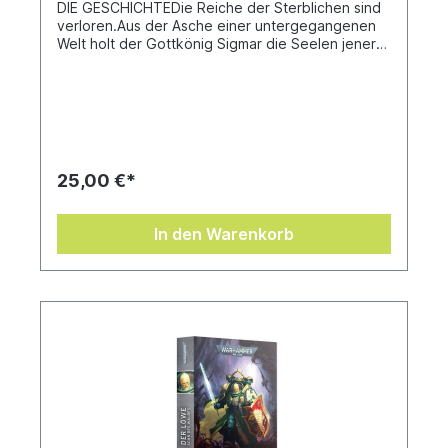
DIE GESCHICHTEDie Reiche der Sterblichen sind
verloren.Aus der Asche einer untergegangenen
Welt holt der Gottkönig Sigmar die Seelen jener
Krieger zu sich, die in seinem Namen gefallen
sind. Auf dem Amboss der Apotheose schmiedet
er sie neu. Diese mutigen und doch versehrten
Sturmgeschmiedeten Ewigen stellen sich schier
unüberwindlichen Herausforderungen, um das
Licht Sigmars zurück in die Reiche der Sterblichen
zu tragen und sie den Klauen der Verderbten
25,00 €*
Mächte des Chaos zu entreißen.Dieser
Sammelband erzählt von dem verzweifelten
Kampf um die Reiche der Sterblichen und enthält
In den Warenkorb
die folgenden Geschichten:– Die Seelenkriege,
ein Roman von Josh Reynolds– Die Festung des
Morgens, ein Roman von Darius Hinks–
Sakrosankt, eine Novelle von C L Werner– Die
Faust eines wütenden Gottes, eine
Kurzgeschichte von William KingÜbersetzt von
David Friemann-Kleinow und Birgit Hausmayer