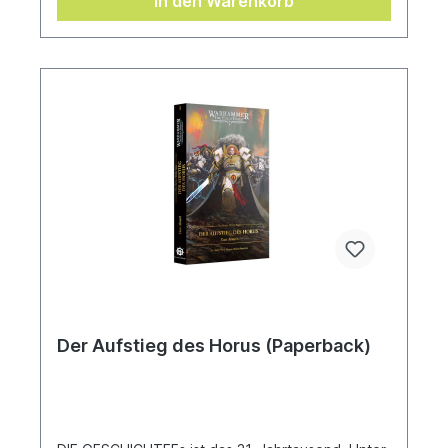
In den Warenkorb
fortzusetzen und die Einigkeit des Imperiums
wiederherzustellen, stirbt im Staub von Isstvan V,
und die Überlebenden sehen einem neuen
Zeitalter der Dunkelheit entgegen.Geschrieben
von John FrenchÜbersetzt von Stefan
Behrenbruch
Der Aufstieg des Horus (Paperback)