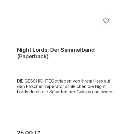
HinksÜbersetzt von Birgit Hausmayer
Night Lords: Der Sammelband
(Paperback)
DIE GESCHICHTEGetrieben von ihrem Hass auf
den Falschen Imperator schleichen die Night
Lords durch die Schatten der Galaxis und sinnen
auf Rache für den Tod ihres Primarchen. Geleitet
von den Visionen des Propheten Talos, kämpft
eine Kriegerschar dieser finsteren Legion um ihr
Überleben in einem fortwährenden Krieg gegen
die Streitkräfte des Imperiums. Aber als sie in
einen Konflikt mit anderen Renegaten geraten
und von den Aeldari des Weltenschiffs Ulthwé
25,00 €*