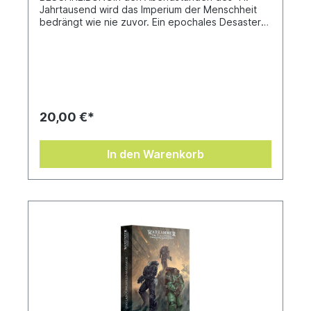
Jahrtausend wird das Imperium der Menschheit
bedrängt wie nie zuvor. Ein epochales Desaster
spaltet die Galaxis und die Mächte des Chaos
strömen in Scharen aus dem Auge des
Schreckens. In diesen finsteren Zeiten ist
Roboute Guilliman, wiedergekehrter Primarch der
Ultramarines und Sohn des Imperators, die letzte
Hoffnung für das Reich seines Vaters. Um auch
diese Hoffnung ein für allemal auszulöschen,
20,00 €*
greift der gefallene Primarch Mortarion mit seinen
Seuchenlegionen das Reich Ultramar an, die
Heimat seines Bruders. Guilliman stellt sich zum
In den Warenkorb
Kampf, wohl wissend, dass er seinen Feinden
damit direkt in die Hände spielt …Dieser
Sammelband enthält überarbeitete Versionen der
Romane »Das Dunkle Imperium« und
»Seuchenkrieg«, den Roman »Götterseuche« und
zwei bisher nicht übersetzte
Kurzgeschichten.Geschrieben von Guy
HaleyÜbersetzt von David Friemann-Kleinow,
Alexander Pigulla und Birgit Hausmayer