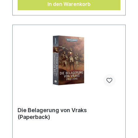
zu sich und reitet aus, um einen verräterischen
In den Warenkorb
Sohn und seine verdorbene Kriegerschar des
Chaos zu vernichten.In diesen seltsamen Zeiten
kann sich der Löwe nichts und niemandes sicher
sein. Doch ohne den Imperator, ohne das
Imperium, ohne seine Legion und Caliban stellt
sich ihm eine existenzielle Frage: Wer ist er?
Geschrieben von Mike BrooksÜbersetzt von Bent
Jensen
Die Belagerung von Vraks
(Paperback)