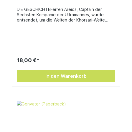
DIE GESCHICHTEFerren Areios, Captain der
Sechsten Kompanie der Ultramarines, wurde
entsendet, um die Welten der Khorsari-Weite
zurückzuerobern und sie von der Verderbnis der
Death Guard zu befreien. Doch als sich die
Seuchenmarines verschanzen und die Zahl der
Toten wächst, erkennt Ferren die Grenzen seines
Ordens. Gefangen im Reich des Seuchengottes
kämpft die Flotte nicht nur um die Rückeroberung
der Welten, sondern auch um Ferrens
18,00 €*
Menschlichkeit.Geschrieben von Rob
YoungÜbersetzt von Birgit Hausmayer
In den Warenkorb