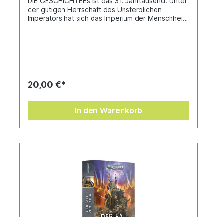
DIE GESCHICHTEEs ist das 31. Jahrtausend. Unter
der gütigen Herrschaft des Unsterblichen
Imperators hat sich das Imperium der Menschheit
über die Galaxis ausgebreitet. Es ist ein goldenes
Zeitalter der Entdeckung und der Eroberung.
Aber jetzt, am Vorabend des Sieges, verlässt der
Imperator die Front, ernennt seinen bevorzugten
Sohn zum Kriegsherrn und legt den Großen
Kreuzzug in seine Hände. Kann es dem
idealistischen Horus gelingen, den großen Plan
20,00 €*
des Imperators zu verwirklichen, oder sät seine
Ernennung die Saat der Zwietracht zwischen den
Brüdern? Der Aufstieg des Horus ist das erste
In den Warenkorb
Kapitel in der epischen Geschichte der Horus
Heresy, eines galaktischen Bruderkriegs, der die
Menschheit an den Rand der Vernichtung zu
führen droht.Geschrieben von Dan
AbnettÜbersetzt von Stefan Behrenbruch