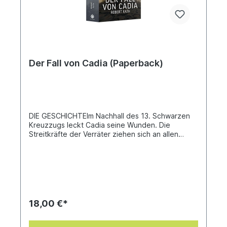
Der Fall von Cadia (Paperback)
DIE GESCHICHTEIm Nachhall des 13. Schwarzen
Kreuzzugs leckt Cadia seine Wunden. Die
Streitkräfte der Verräter ziehen sich an allen
Fronten zurück. Der Sieg scheint vollkommen,
doch Großkastellan Creed findet keine Ruhe.
Irgendetwas sagt ihm, dass dieser letzte Ansturm
nur der Auftakt zu etwas weit Größerem war,
etwas Endgültigem. Er hat recht. Abaddon der
Vernichter verlässt sein Exil an der Spitze einer
Streitmacht, wie sie seit den schrecklichen Tagen
18,00 €*
der Horus-Häresie nicht mehr gesehen wurde.Im
Angesicht dieser drohenden Apokalypse muss
Creed die Soldaten Cadias in ein Bollwerk