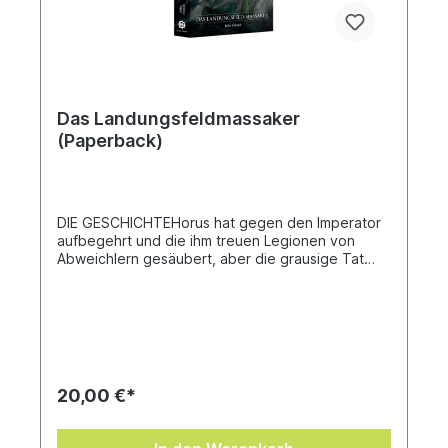
Das Landungsfeldmassaker
(Paperback)
DIE GESCHICHTEHorus hat gegen den Imperator
aufbegehrt und die ihm treuen Legionen von
Abweichlern gesäubert, aber die grausige Tat
bleibt nicht lange geheim. Im Namen des
Imperators schicken Rogal Dorn und Malcador der
Sigilit die größte Streitmacht aus Legionären und
Primarchen, die die Galaxis je gesehen hat, um
Horus’ Rebellion den Todesstoß zu versetzen,
noch bevor sie überhaupt beginnt.Die Loyalisten
trachten nach Vergeltung, doch sie ahnen nicht,
20,00 €*
wie tief der Verrat wirklich reicht, und statt ein
Massaker zu verüben, werden sie ihm zum Opfer
fallen. Die letzte Hoffnung, den Großen Kreuzzug