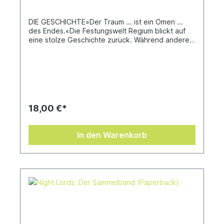
DIE GESCHICHTE»Der Traum ... ist ein Omen ...
des Endes.«Die Festungswelt Regium blickt auf
eine stolze Geschichte zurück. Während andere
dem Untergang und der Verdammnis zum Opfer
fielen, überdauerte sie die Jahrtausende und
verteidigte standhaft das Imperium der
Menschheit. Doch jetzt wird sie in ihren
Grundfesten erschüttert. Parasitäre Seuchen
grassieren und ihre Bewohner träumen von
schrecklichen Ungeheuern, die sich an ihrem
18,00 €*
Fleisch und ihren Knochen laben.Lieutenant
Castamon von den Ultramarines kennt die
Vorzeichen einer drohenden Tyranideninvasion
In den Warenkorb
nur zu gut. Der kampferprobte Veteran sammelt
seine Krieger und schickt einen Einsatzverband
an den Rand des Systems, um die Xenos zu
vernichten, bevor sie Regium erreichen. Doch
dieser neue Tentakel der Schwarmflotte
Leviathan erweist sich als unberechenbar und
gefährlich, sodass Castamon und die Erste
Kompanie all ihr Können, ihre Kraft und ihren Eifer
aufbieten müssen, um der vollständigen
Vernichtung zu entgehen.Geschrieben von Darius