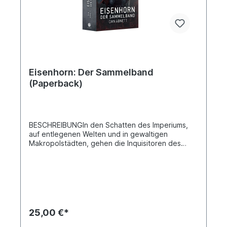
Eisenhorn: Der Sammelband
(Paperback)
BESCHREIBUNGIn den Schatten des Imperiums,
auf entlegenen Welten und in gewaltigen
Makropolstädten, gehen die Inquisitoren des
Imperiums ihrer Arbeit nach – der Suche nach
Verrätern, Hexern und Aliens. Gregor Eisenhorn
ist ein solcher Inquisitor, der Fällen nachgeht, die
von seltsamen Morden bis hin zu den
Maschenschaften interstellarer Organisationen
reichen. Doch was scheinbar
unzusammenhängend beginnt, stellt sich
25,00 €*
schließlich als eine bedrohliche Verschwörung um
einen nichtmenschlichen Text namens