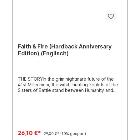
Faith & Fire (Hardback Anniversary
Edition) (Englisch)
THE STORYIn the grim nightmare future of the
41st Millennium, the witch-hunting zealots of the
Sisters of Battle stand between Humanity and
damnation. From the elite Seraphim warriors to
the berserk Sisters Repentia, they are the strong
arm of the Ecclesiarchy and the scourge of
witches.When dangerous heretic psyker Torris
Vaun escapes from her custody, Seraphim Miriya
is disgraced in the eyes of her fellow sisters and
superiors. Following Vaun's trail to the planet
26,10 €*
29,00 €*
(10% gespart)
Neva, Miriya takes her sisters in pursuit and, along