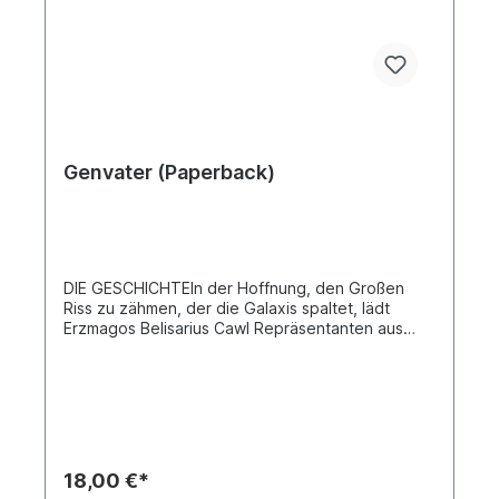
Genvater (Paperback)
DIE GESCHICHTEIn der Hoffnung, den Großen
Riss zu zähmen, der die Galaxis spaltet, lädt
Erzmagos Belisarius Cawl Repräsentanten aus
verschiedenen Ecken des Imperiums auf die
künstliche Welt Pontus Avernes ein. In der
Gewissheit, dass er sie von seiner Genialität
überzeugen kann, will er sich ihre Unterstützung
sichern, um das Geheimnis des Pylonennetzwerks
zu entschlüsseln – große Bauten einer uralten
Spezies, die den Sog des Warp aufhalten
18,00 €*
können, wie er glaubt.Währenddessen verfolgt