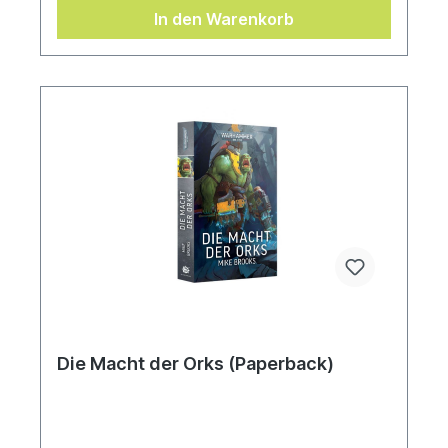
seine Verbündeten sind gespalten und unerprobt,
In den Warenkorb
und seine Feinde haben die Macht des Imperiums
auf ihrer Seite. Vieles ist nicht so, wie es scheint,
und die Chancen stehen schlecht für die Söhne
des Alpharius – aber Solomon hat eine Waffe, die
das Imperium nicht ignorieren kann: die
Wahrheit.Geschrieben von Mike BrooksÜbersetzt
von Birgit Hausmayer
Die Macht der Orks (Paperback)