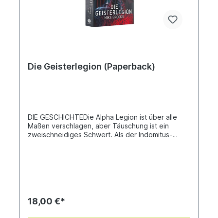
Die Geisterlegion (Paperback)
DIE GESCHICHTEDie Alpha Legion ist über alle
Maßen verschlagen, aber Täuschung ist ein
zweischneidiges Schwert. Als der Indomitus-
Kreuzzug in die Tiefen des Segmentum Ultima
vordringt und Solomon Akurra und seine
Kriegerschar, die Schlangenzähne, auf die
gefürchteten Primaris Marines treffen, steht die
Alpha Legion vor der Wahl: in den Schatten
verschwinden oder sich anpassen und
zurückschlagen. Solomon will der Erste Schinder
18,00 €*
werden und die verfeindeten Köpfe der Hydra,
aus denen seine Legion besteht, vereinen, doch