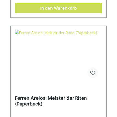
with Hospitaller Sister Verity, starts her
investigations. When they uncover a terrifying
In den Warenkorb
plot that could threaten the future of the
Imperium, will Miriya's and Verity's faith be strong
enough for them to triumph?Written by James
Swallow.Features of this stunning hardcover
anniversary edition include:– Silver foil details on
front, back, and spine– New introduction by Danie
Ware– One piece of full-colour artwork of the
standard cover on the inside
Ferren Areios: Meister der Riten
(Paperback)