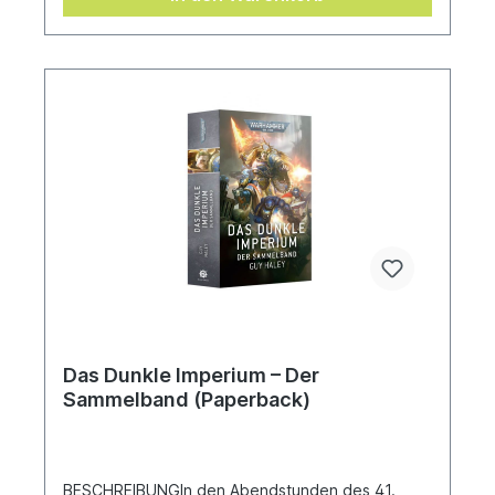
offensive… that is, if they don’t kill each other
first.Written by Callum Davis.
Das Dunkle Imperium – Der
Sammelband (Paperback)
BESCHREIBUNGIn den Abendstunden des 41.