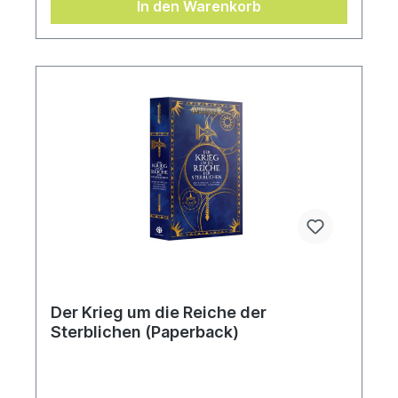
In den Warenkorb
verwandeln, das Abaddons Zorn widerstehen
kann. Unterdessen steht im Orbit des Planeten
das zerbrechliche Bündnis des Vernichters auf
Messers Schneide, während seine Kriegsführer
nach Blut verlangen.Eine Entscheidungsschlacht
steht bevor zwischen den selbst ernannten
Halbgöttern des Vernichters und den einfachen
Soldaten des Imperiums, an den Kartentischen
des Oberkommandos und auf den uralten
Pylonenfeldern, deren arkane Wirkung die
Mächte des Chaos zurückhält.Dies ist die
Geschichte von Abaddons größtem
Eroberungsfeldzug. Dies ist Cadias letztes
Gefecht.Geschrieben von Robert RathÜbersetzt
von Bent Jensen
Der Krieg um die Reiche der
Sterblichen (Paperback)