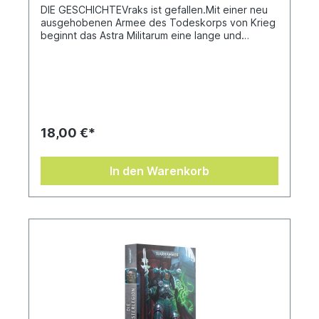
DIE GESCHICHTEVraks ist gefallen.Mit einer neu
ausgehobenen Armee des Todeskorps von Krieg
beginnt das Astra Militarum eine lange und
mühsame Belagerung, um den Planeten vom
Wahnsinn eines abtrünnigen Predigers zu erlösen.
Es ist der Anfang eines langjährigen Feldzugs
voller Mühsal und Qual, der Millionen das Leben
kosten und Dämonen wie Ketzer auf die Welt
locken wird. Doch das Todeskorps muss dem
Feind die Kontrolle über die bedeutende
18,00 €*
Arsenalwelt entreißen, einen blutigen Zentimeter
nach dem anderen.Auf Vraks werden sich die
Soldaten von Krieg ihren Ruf als die
In den Warenkorb
gnadenlosesten Kämpfer des Imperiums
verdienen. Auf Vraks wird ein Offizier namens
Tyborc, der den Tod erwartet, eine neue Art zu
Leben finden.Auf Vraks gelangt sogar das
Todeskorps von Krieg an seine
Grenzen.Geschrieben von Steve LyonsÜbersetzt
von Bent Jensen