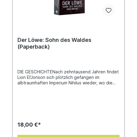
Der Löwe: Sohn des Waldes
(Paperback)
DIE GESCHICHTENach zehntausend Jahren findet
Lion El'Jonson sich plötzlich gefangen im
albtraumhaften Imperium Nihilus wieder, wo die
erlöschende Glut der Menschheit zu allen Seiten
von der Finsternis bedrängt wird. Auf sich allein
gestellt besteht kaum Hoffnung, sich gegen
dieses Böse zu behaupten. Doch gibt es jene, die
ihm in seiner Queste beistehen wollen. Seine
gefallenen Ritter, bis an den Rand des
Ertragbaren gehetzt, warten seit jeher auf den
18,00 €*
Tag, an dem ihr Herr zurückkehren und ihnen die
Erlösung bringen wird. Nun ruft er sie einmal mehr