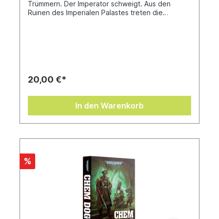
Trümmern. Der Imperator schweigt. Aus den
Ruinen des Imperialen Palastes treten die
Überlebenden in das Licht einer fragwürdigen
Dämmerung. Neue Kräfte sind zugegen, welche
die Galaxis durchquert haben, um dem Imperium
die Erlösung zu bringen. Allerdings werden sie
nicht nur als Retter gefeiert, sondern auch als
Usurpatoren verschrien. Die Überlebenden der
Armada des Horus sind verstreut und versuchen
20,00 €*
verzweifelt, der Vergeltung zu entgehen. Zweifel
und Zwietracht breiten sich in ihren Reihen aus
und auch ihre dunklen Götter schweigen. Inmitten
In den Warenkorb
all der Trauer und Verwirrung glauben manche
hoffnungsvolle Seelen daran, dass der Krieg
vorbei ist und eine neue Ära des Wiederaufbaus
bevorsteht. Doch gibt es auch jene, die weise
genug sind zu wissen, dass dieser Krieg niemals
enden wird und nur eine Frage von Bedeutung
%
ist: Wer wird in diesem neuen, gefahrvollen
Zeitalter aufsteigen und wer wird fallen?
Geschrieben von Chris WraightÜbersetzt von
Stefan Behrenbruch