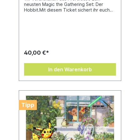
neusten Magic the Gathering Set: Der
Hobbit.Mit diesem Ticket sichert ihr euch
euren Platz für das 9:00 Event.Deckbau
beginnt um 9:10 pünktlichEs werden 5
Runden gespieltAbsagen bitte bis zum
07.08.2027 12Uhr , ansonsten ist das Ticket
nicht ersatzbar und euer Anspruch auf den
Platz und das Prereleasekit verfällt. Dieses
soll verhindern das Personen die nur das
40,00 €*
Prerelasekit bekommen ohne am Event
teilzunehmen.
In den Warenkorb
Tipp