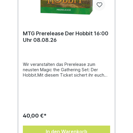
MTG Prerelease Der Hobbit 16:00
Uhr 08.08.26
Wir veranstalten das Prerelease zum
neusten Magic the Gathering Set: Der
Hobbit.Mit diesem Ticket sichert ihr euch
euren Platz für das 16:00 Event.Deckbau
beginnt um 16:10 pünktlichEs werden 5
Runden gespieltAbsagen bitte bis zum
07.08.2027 12Uhr , ansonsten ist das Ticket
nicht ersatzbar und euer Anspruch auf den
Platz und das Prereleasekit verfällt. Dieses
soll verhindern das Personen die nur das
40,00 €*
Prerelasekit bekommen ohne am Event
teilzunehmen.
In den Warenkorb