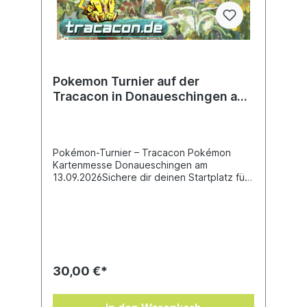
Pokemon Turnier auf der
Tracacon in Donaueschingen am
13.09.2026
Pokémon-Turnier – Tracacon Pokémon
Kartenmesse Donaueschingen am
13.09.2026Sichere dir deinen Startplatz für
das Pokémon-Turnier auf der Tracacon
Pokémon Kartenmesse!Es wird ein 5
Runden Turnier im Standard gespielt. Als
Preise winken attraktive Gutscheine und
Sachpreise. Es lohnt sich also, bis zum
letzten Match alles zu geben! Mit dem Kauf
dieses Turniertickets erhältst du nicht nur
30,00 €*
die Teilnahme am Pokémon-Turnier,
sondern auch kostenlosen Eintritt zur
Pokémon Kartenmesse. So kannst du den