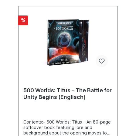
neuen Missionen durchzusetzen versuchen
können.– 500 Welten: Titus – Kontingente –
Ein 16-seitiges Heft mit je drei neuen
%
Kontingenten für Space Marines
(Sturmlandungsstreitmacht, Bastion-
Einsatzverband und
Rückeroberungsstreitmacht) und Necrons
(Pantheon des Leids, Verfluchte Legion und
Kryptomanten-Konklave).– 1x Ausfaltkarte
der Vespator-Front (594 mm x 420 mm).– 1x
Stickerbogen mit 252 Stickern, um deinen
Fortschritt an der Vespator-Front zu
verfolgen.Diese Erweiterung ist nur
erhältlich, solange der Vorrat reicht.
500 Worlds: Titus – The Battle for
Unity Begins (Englisch)
Contents:– 500 Worlds: Titus – An 80-page
softcover book featuring lore and
background about the opening moves to