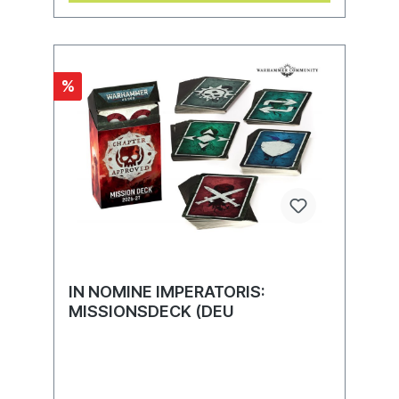
Cult of the Arkifane), Space Marines
(Ceramite Sentinels), Chaos Knights
(Helhunt Lance), Imperial Knights
(Freeblade Company), and the Adeptus
Mechanicus (Eradication Cohort).This
%
expansion is only available while stocks
last.
IN NOMINE IMPERATORIS:
MISSIONSDECK (DEU