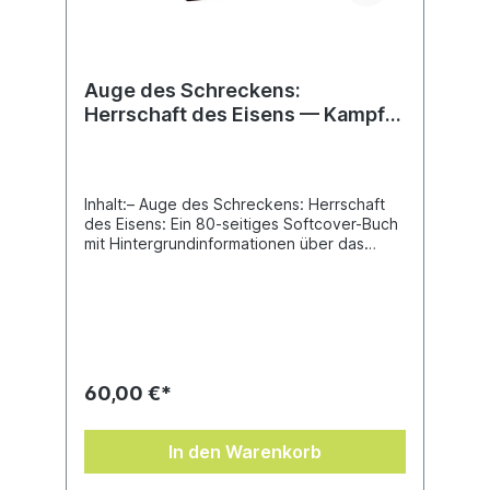
Auge des Schreckens:
Herrschaft des Eisens — Kampf
um das Tor von Cadia
Inhalt:– Auge des Schreckens: Herrschaft
des Eisens: Ein 80-seitiges Softcover-Buch
mit Hintergrundinformationen über das
Auge des Schreckens, nahegelegene
Welten, die Iron Warriors, die Streitmächte
des Adeptus Mechanicus von Thulia Ghuld
und noch mehr.– Auge des Schreckens:
Herrschaft des Eisens: Apokalypse: Ein 72-
seitiges Softcover-Buch mit Sonderregeln
für gigantische Apokalypse-Schlachten,
60,00 €*
darunter Gefechtsoptionen für jede
Fraktion, fünf Missionen und
Kampagnenregeln.– Auge des Schreckens:
In den Warenkorb
Herrschaft des Eisens: Kontingente: Ein 16-
seitiges Heft mit neuen Kontingenten für