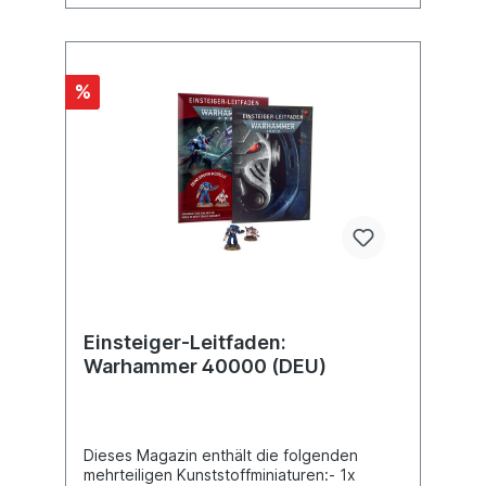
zwölf Aufmarsch-Missionen, zehn Raub-
und-Verderben-Missionen und zwei Wirrnis-
Missionen.– Der Mahlstrom: Reich des
Tyrannen – Kontingente – Ein 16-seitiges
%
Softcover-Booklet, das zwei neue
Kontingente für Chaos Space Marines
(Hurons Korsaren und Renegatenschar) und
Aeldari (Sternenjäger und Korsaren-
Koterie), eines für Orks (Freibeuta-
Mannschaft) und ein weiteres für die
Konglomerate der Votann (Söldner-
Eidverband) enthält.Diese Erweiterung ist
nur erhältlich, solange der Vorrat reicht.
Einsteiger-Leitfaden:
Warhammer 40000 (DEU)
Dieses Magazin enthält die folgenden
mehrteiligen Kunststoffminiaturen:- 1x