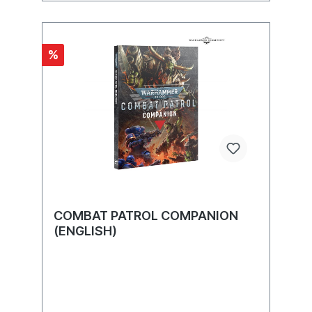
Chaos Space Marines (Meister des
Warpschlags und Kult des Arkifanen),
Space Marines (Ceramitwächter),
Chaosritter (Höllenhatzlanze), Imperiale
%
Ritter (Freiklingenkompanie) und das
Adeptus Mechanicus
(Ausrottungskohorte).Diese Erweiterung ist
nur erhältlich, solange der Vorrat reicht.
COMBAT PATROL COMPANION
(ENGLISH)