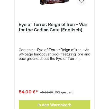
Eye of Terror: Reign of Iron – War
for the Cadian Gate (Englisch)
Contents:– Eye of Terror: Reign of Iron – An
80-page hardcover book featuring lore and
background about the Eye of Terror,
nearby worlds, the Iron Warriors, the
Adeptus Mechanicus forces of Thulia
Ghuld, and more.– Eye of Terror: Reign of
Iron – Apocalypse – A 72-page hardcover
book with special rules for playing large-
scale Apocalypse battles, including new
Stratagems for every faction, five missions,
54,00 €*
60,00 €*
(10% gespart)
and campaign rules.– Eye of Terror: Reign
of Iron – Detachments – A 16-page booklet
including new detachments for Chaos
In den Warenkorb
Space Marines (Warpstrike Champions and