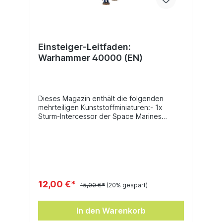
Einsteiger-Leitfaden:
Warhammer 40000 (EN)
Dieses Magazin enthält die folgenden
mehrteiligen Kunststoffminiaturen:- 1x
Sturm-Intercessor der Space Marines
(enthält ein gestaltetes Rundbase (32
mm))- 1x Necronkrieger mit Gauss-
Desintegrator (enthält ein gestaltetes
Rundbase (32 mm))Beide Modelle sind so
gestaltet, dass sie aus ihren Rahmen
gedrückt werden können, sie können so
ohne Kleber innerhalb von Minuten
12,00 €*
15,00 €*
(20% gespart)
zusammengebaut werden.
In den Warenkorb