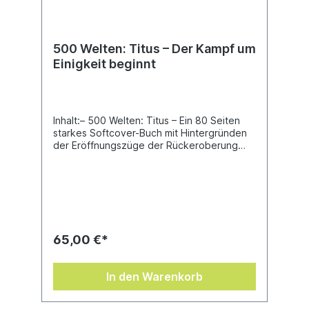
500 Welten: Titus – Der Kampf um
Einigkeit beginnt
Inhalt:– 500 Welten: Titus – Ein 80 Seiten
starkes Softcover-Buch mit Hintergründen
der Eröffnungszüge der Rückeroberung
der 500 Welten Ultramars, darunter die
Streitkräfte der Ultramarines und der
Necrons.– 500 Welten: Titus – Grauenvolle
Überfälle – Ein 80-seitiges Softcover-Buch
zu Enteraktionen, mit allen Regeln, die du
zum Spielen brauchst, inklusive zweier
Enteraktionen-Kontingente, 12 neuer
65,00 €*
Missionen und verknüpfter Kampagnen.–
500 Welten: Titus – Krieg an der Vespator-
Front – Ein 56-seitiges Softcover-Buch für
In den Warenkorb
eine narrative Kampagne des größeren
Konflikts, in der alle Teilnehmenden ihren
Anspruch geltend machen und in sechs