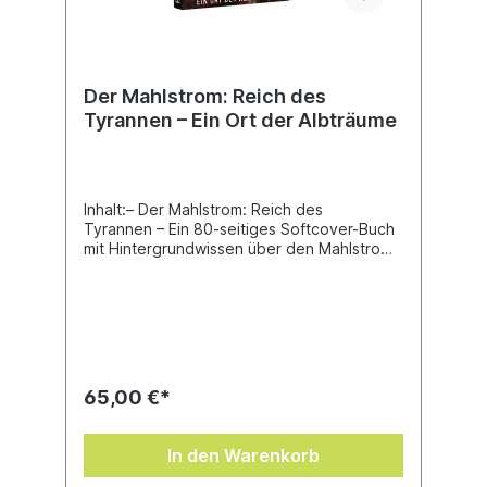
Der Mahlstrom: Reich des
Tyrannen – Ein Ort der Albträume
Inhalt:– Der Mahlstrom: Reich des
Tyrannen – Ein 80-seitiges Softcover-Buch
mit Hintergrundwissen über den Mahlstrom
und die vielen Piratenstreitkräfte, die ihn zu
kontrollieren trachten.– Der Mahlstrom:
Reich des Tyrannen – Schmiede der
Champions – Ein 64-seitiges Softcover-
Buch mit speziellen Regeln für die
Erstellung deines ganz eigenen Schmiede-
Champions für alle Fraktionen des Spiels.–
65,00 €*
Der Mahlstrom: Reich des Tyrannen – Raub
und Verderben – Ein 48-seitiges Softcover-
Buch mit einer narrativen Kampagne um
In den Warenkorb
Macht und Beute im Mahlstrom, zusammen
mit Missionen für das ausgeglichene Spiel: