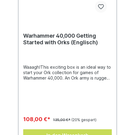
Warhammer 40,000 Getting
Started with Orks (Englisch)
Waaagh!This exciting box is an ideal way to
start your Ork collection for games of
Warhammer 40,000. An Ork army is rugged
and resilient, suiting an aggressive
playstyle. Whether you’re an inexperienced
yoof or a grizzled skarboy, the book inside
will guide you through the process of
readying this full Combat Patrol for battle,
with easy-to-follow guides for assembling
and painting your miniatures. A Warhammer
108,00 €*
135,00 €*
(20% gespart)
Colour Starter Brush and a selection of
paints chosen specifically for Orks are
included, allowing you to get painting