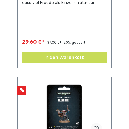
dass viel Freude als Einzelminiatur zur
Bemalung macht oder eine perfekte
Begleitung für eine größere Armee der
Genestealer Cults darstellt.Dieser Bausatz
besteht aus 13 Einzelteilen aus Kunststoff
und wird mit einem Ovalbase (60 mm)
geliefert.
29,60 €*
37,00 €*
(20% gespart)
In den Warenkorb
%