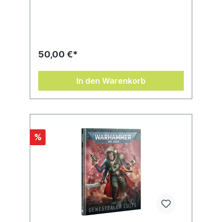
Schatten, wo sie sich im Dunkeln
verstecken und den Tag des Aufstands
vorbereiten. Dann erheben sie sich in einer
Welle mutierter Akolythen, fahnenflüchtiger
Soldaten und raubtierhafter Xenosbestien,
um alle zu stürzen, die sie als ihre
50,00 €*
Unterdrücker wahrnehmen.Codex:
Genestealer Cults umfasst einen wahren
Hort an Hintergrundinformationen zu
In den Warenkorb
berüchtigten Symbiontenaufständen aus
Vergangenheit und Gegenwart sowie
spektakuläre Artworks und Galerien mit
bemalten Miniaturen. Wirf einen genauen
Blick auf die Organisation der vom
Xenosmakel befallenen Armeen und ihrer
%
Truppen, Anführer und Kriegsmaschinen.
Zudem enthält dieses Buch Regeln für die
Armeen der Symbiontenkulte bei
Kampfpatrouille, Kreuzzug und dem
ausgewogenen Spiel von Warhammer
40.000.In diesem 120 Seiten starken
Hardcover-Buch findest du:– Umfassenden
Hintergrund und die Geschichte der
Symbiontenkulte, wie sie Planeten
übernehmen und für den Großen