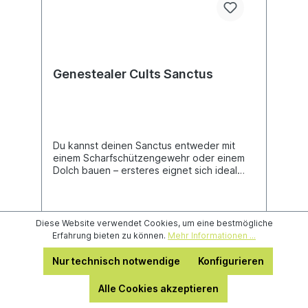
Genestealer Cults Sanctus
Du kannst deinen Sanctus entweder mit
einem Scharfschützengewehr oder einem
Dolch bauen – ersteres eignet sich ideal
zum Ausschalten von Psionikern, während
letzteres einen brutalen Nahkämpfer aus
deinem Sanctus macht.Dieser Bausatz
besteht aus 10 Einzelteilen aus Kunststoff
Diese Website verwendet Cookies, um eine bestmögliche
und enthält ein Rundbase (32 mm).
Erfahrung bieten zu können.
Mehr Informationen ...
Nur technisch notwendige
Konfigurieren
20,80 €*
26,00 €*
(20% gespart)
Alle Cookies akzeptieren
In den Warenkorb