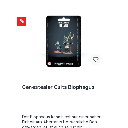
eine Vielzahl an Köpfen und anderen
Accessoires zum Individualisieren deiner
Modelle zur Wahl.Dieser Bausatz besteht
aus 89 Einzelteilen aus Kunststoff und wird
%
mit 4 Ovalbases (60 mm) sowie einem
Rundbase (60 mm) geliefert.
Genestealer Cults Biophagus
Der Biophagus kann nicht nur einer nahen
Einheit aus Aberrants beträchtliche Boni
gewähren, er ist auch selbst ein