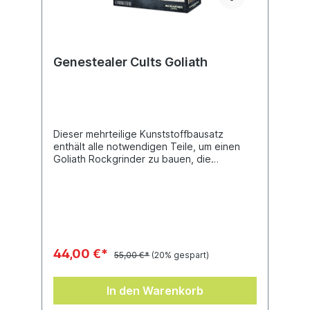
Genestealer Cults Goliath
Dieser mehrteilige Kunststoffbausatz
enthält alle notwendigen Teile, um einen
Goliath Rockgrinder zu bauen, die
gepanzerte Waffenplattform der
Genestealer Cults. Es sind verschiedene
Waffenoptionen enthalten –
Maschinengewehr, Schwerer Bergbaulaser,
Bohrdozerschaufel, Räumungsbrenner und
Schwere Seismokanone – sowie eine
Menge Möglichkeiten zur individuellen
44,00 €*
55,00 €*
(20% gespart)
Gestaltung – die Crew-Mitglieder haben
ihre eigenen Optionen, und der
Rockgrinder kann so gebaut werden, dass
In den Warenkorb
er tief auf seinen Rädern läuft, um das
Gewicht seiner Waffen darzustellen.Dieser