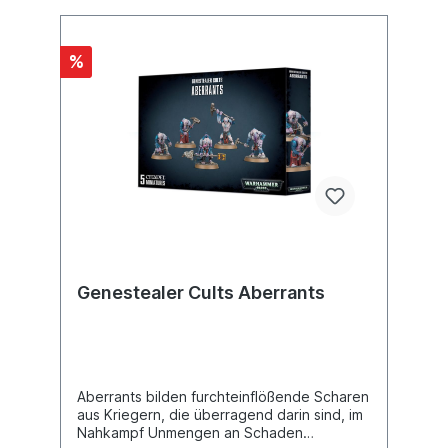
Armeeregel-Karte- 24x Symbiontenkult-
Datenblattkarten- 5x Kampfpatrouille-
DatenblattkartenAlle Karten haben
%
Kantenmaße von 161,5 mm x 107,1 mm und
einen metallisch-lilafarbenen Rand.Um diese
Karten vollumfänglich nutzen zu können,
brauchst du den separat
erhältlichen Codex: Genestealer Cults.
Genestealer Cults Aberrants
Aberrants bilden furchteinflößende Scharen
aus Kriegern, die überragend darin sind, im
Nahkampf Unmengen an Schaden