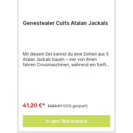
Genestealer Cults Atalan Jackals
Mit diesem Set kannst du eine Einheit aus 5
Atalan Jackals bauen – vier von ihnen
fahren Crossmaschinen, während ein fünfter
sie auf einem Atalan Wolfquad begleitet. Du
kannst deine Einheiten mit einer Menge
Nahkampfwaffen, Sprengladungen und
Fernkampfwaffen individualisieren, wodurch
du die Einheit für verschiedene
Schlachtfeldrollen ausstatten kannst. Auf
ähnliche Weise verfügt auch das Wolfquad
41,20 €*
51,50 €*
(20% gespart)
über die Optionen auf einen Bergbaulaser,
einen Atalan-Brenner oder ein
Maschinengewehr, wodurch du noch
In den Warenkorb
flexibler bist. Alle Arme im Bausatz sind
untereinander austauschbar und du hast