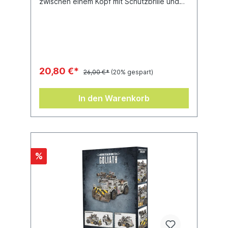
zwischen einem Kopf mit Schutzbrille und
einem ohne. Ideal, um deinem Modell eine
persönliche Note zu geben – oder um
mehrere in deiner Armee
aufzunehmen!Dieser Bausatz besteht aus
11 Einzelteilen aus Kunststoff und wird mit
einem Rundbase (32 mm) geliefert.
20,80 €*
26,00 €*
(20% gespart)
In den Warenkorb
%