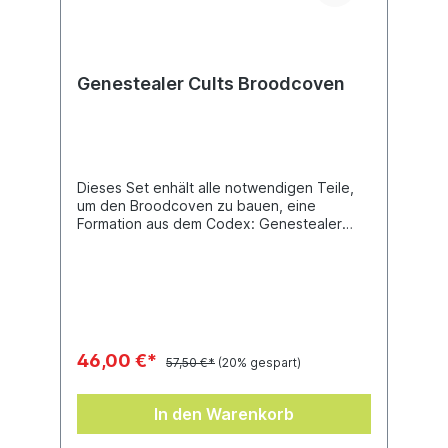
Genestealer Cults Broodcoven
Dieses Set enhält alle notwendigen Teile,
um den Broodcoven zu bauen, eine
Formation aus dem Codex: Genestealer
Cults. Du bekommst einen Patriarch, einen
mit Nadelpistole, Hornschwert und Toxin-
Injektor bewaffneten Primus und einen
Magus, der mit Maschinenpistole und
Psistab bewaffnet ist und 2 Genestealer
Familiars dabeihat – eine charismatische und
tödliche Kombination von Miniaturen der
46,00 €*
57,50 €*
(20% gespart)
Genestealer Cults.
In den Warenkorb