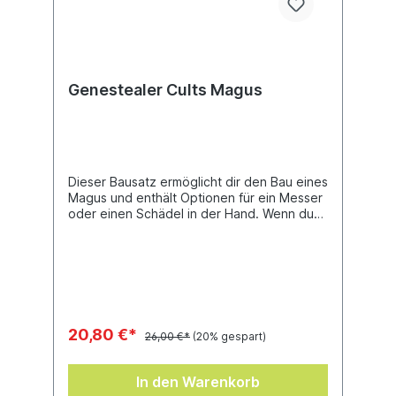
Genestealer Cults Magus
Dieser Bausatz ermöglicht dir den Bau eines
Magus und enthält Optionen für ein Messer
oder einen Schädel in der Hand. Wenn du
bereits einen Magus besitzt und einen
weiteren möchtest oder dir einen außerhalb
des Broodcoven-Bausatzes zulegen willst,
dann ist dies die perfekte Wahl für
dich.Dieser Bausatz besteht aus 11
Einzelteilen aus Kunststoff und enthält ein
Rundbase (32 mm).
20,80 €*
26,00 €*
(20% gespart)
In den Warenkorb