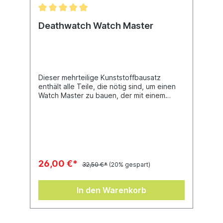
Deathwatch Watch Master
Dieser mehrteilige Kunststoffbausatz
enthält alle Teile, die nötig sind, um einen
Watch Master zu bauen, der mit einem
Wächterspeer und einer Clavis bewaffnet
ist – einem Gerät, das mit jeder Maschine
interagieren kann. 8 Teile insgesamt,
geliefert mit einem Citadel-Rundbase (32
mm).
26,00 €*
32,50 €*
(20% gespart)
In den Warenkorb