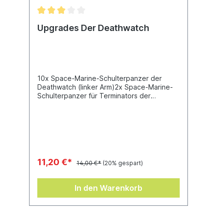
Upgrades Der Deathwatch
10x Space-Marine-Schulterpanzer der
Deathwatch (linker Arm)2x Space-Marine-
Schulterpanzer für Terminators der
Deathwatch (rechter Arm)1x Space-Marine-
Brustpanzer für Sergeants der
Deathwatch2x Space-Marine-Helm für
Sergeants der Deathwatch1x Space-
Marine-Energieschwert der Deathwatch1x
Rückenmodul-Symbol der Deathwatch2x
Symbol für Fahrzeuge/Läufer der
11,20 €*
14,00 €*
(20% gespart)
Deathwatch
In den Warenkorb