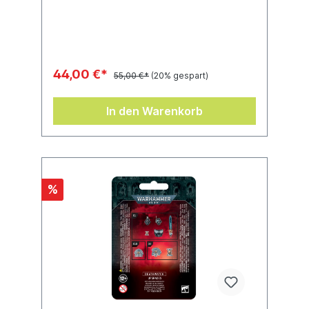
deine Ausrüstung und Spieleffekte
behältst.Dieser Bausatz umfasst 146
Kunststoffteile, 1 Citadel-Rundbase (40
mm) und 4 Citadel-Rundbases (32 mm).
Diese Miniaturen sind unbemalt und müssen
zusammengebaut werden.
44,00 €*
55,00 €*
(20% gespart)
In den Warenkorb
%