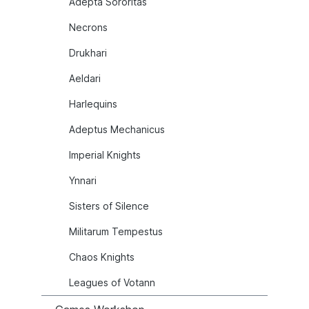
Adepta Sororitas
Necrons
Drukhari
Aeldari
Harlequins
Adeptus Mechanicus
Imperial Knights
Ynnari
Sisters of Silence
Militarum Tempestus
Chaos Knights
Leagues of Votann