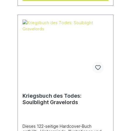
jeden, der so unglücklich ist, sich gegen sie
zu stellen.Dieser Bausatz besteht aus 31
Kunststoffteilen, einschließlich 3x gestaltete
Bases. Diese zusammensteckbaren
Miniaturen können ohne Kleber
zusammengebaut werden und sind
unbemalt.
Kriegsbuch des Todes:
Soulblight Gravelords
Dieses 122-seitige Hardcover-Buch