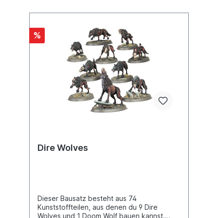
Apotheosis, allowing you to create your
own hero– Rules for two thematic Armies of
Renown and two Regiments of Renown that
can be added to other Death armies– A
%
handy reference section with army abilities,
magic, and battle traits– An 8-page
gatefold section
Dire Wolves
Dieser Bausatz besteht aus 74
Kunststoffteilen, aus denen du 9 Dire
Wolves und 1 Doom Wolf bauen kannst.