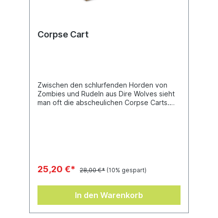
Corpse Cart
Zwischen den schlurfenden Horden von
Zombies und Rudeln aus Dire Wolves sieht
man oft die abscheulichen Corpse Carts.
Diese Wagen bestehen aus verschimmeltem
Holz, rostigem Metall und krankem Fleisch.
Sie werden von makaberen, abgerissenen
Gestalten gezogen und sind über und über
mit verottenden Körperteilen
beladen.Dieser mehrteilige
Kunststoffbausatz enthält einen Corpse
25,20 €*
28,00 €*
(10% gespart)
Cart.
In den Warenkorb