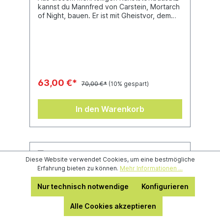
kannst du Mannfred von Carstein, Mortarch
of Night, bauen. Er ist mit Gheistvor, dem
Schwert der unheiligen Macht, bewaffnet
und trägt die magische Rüstung von
Tempelhof. Mannfred reitet auf dem als
Ashigaroth, Verschlinger der Sanftmütigen,
bekannten Dread Abyssal, der sich an jenen
labt, die zu schwach sind, um sich selbst zu
verteidigen.Alternativ kann dieser Bausatz
63,00 €*
70,00 €*
(10% gespart)
auch als Arkhan the Black, Mortarch of
Sacrament, oder als Neferata, Mortarch of
Blood, zusammengebaut werden.Enthält ein
In den Warenkorb
Citadel-Ovalbase (120 mm mal 92 mm).
Diese Website verwendet Cookies, um eine bestmögliche
%
Erfahrung bieten zu können.
Mehr Informationen ...
Nur technisch notwendige
Konfigurieren
Alle Cookies akzeptieren