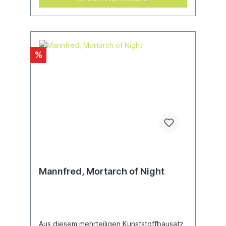
Kunststoffteilen, aus denen eine Lauka Vai,
Mother of Nightmares, gebaut werden
kann. Er wird mit 1x Citadel-Rundbase (80
mm) geliefert. Dieses Modell kann alternativ
als ein Vengorian Lord gebaut werden.
%
Mannfred, Mortarch of Night
Aus diesem mehrteiligen Kunststoffbausatz