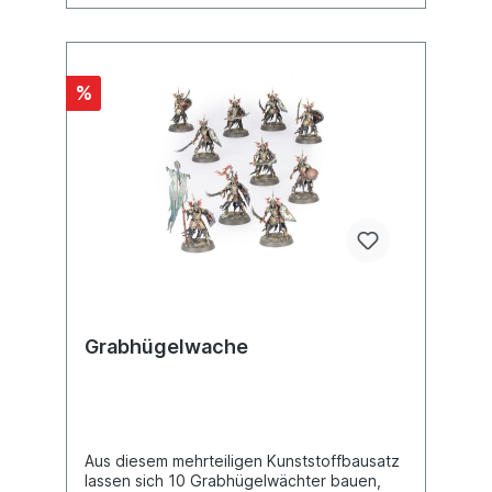
austauschbar, sodass du deine Einheit leicht
individuell gestalten kannst.Dieser Bausatz
umfasst 67 Kunststoffteile und 5x Citadel-
Ovalbases (60 mm x 35,5 mm). Diese
%
Miniaturen sind unbemalt und müssen
zusammengebaut werden.
Grabhügelwache
Aus diesem mehrteiligen Kunststoffbausatz
lassen sich 10 Grabhügelwächter bauen,