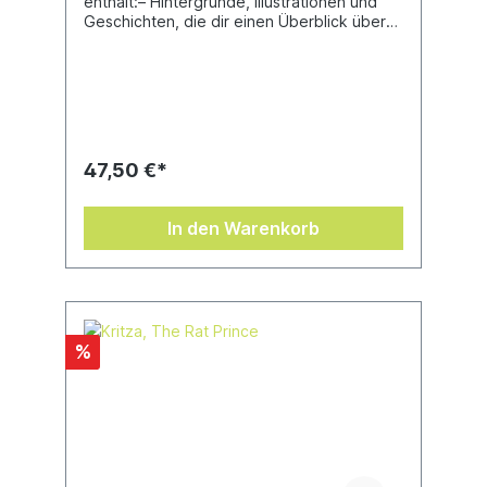
enthält:– Hintergründe, Illustrationen und
Geschichten, die dir einen Überblick über
die Seelenbrand-Dynastien, ihre
Geschichte und ihre Politik verschaffen–
Eine Beschreibung ihrer vielen Einheiten mit
detaillierten Fotos, Bildern und
Hintergrundmaterial– Fraktionsregeln, samt
Kampfeigenschaften, Kampfformationen,
Heldeneigenschaften, Artefakten der
47,50 €*
Macht, Zaubern und Manifestationen– 37
Schriftrollen über Einheiten, Gelände und
Manifestationen– Ein Speerspitze-Leitfaden
In den Warenkorb
samt Tipps zum Spiel und Hobby sowie
eigenen Schriftrollen und
Armeefähigkeiten– Erzählerische Regeln für
Pfad des Ruhms, darunter der Amboss der
Apotheose mit dem du deinen eigenen
Helden erschaffen kannst– Regeln für zwei
%
thematische Berühmte Armeen und zwei
Berühmte Regimenter, die anderen Armeen
des Todes hinzugefügt werden können–
Eine praktische Referenzsektion mit
Armeefähigkeiten, Zaubern und
Kampfeigenschaften– Ein 8-seitiger
Abschnitt mit Faltblättern