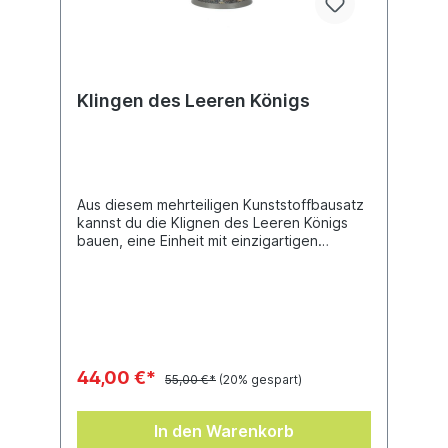
Klingen des Leeren Königs
Aus diesem mehrteiligen Kunststoffbausatz
kannst du die Klignen des Leeren Königs
bauen, eine Einheit mit einzigartigen
Fähigkeiten für deine Armeen der
Seelenbrand-Grabesfürsten bei Warhammer
Age of Sigmar. Cado Ezechiar, Sissendra
und Aurelias tauchten zuerst in den
Romanen „The Hollow King" und „Dead
Kingdom" von Black Library auf. Jetzt
erscheinen sie für das Tabletop als drei
44,00 €*
55,00 €*
(20% gespart)
charaktervolle Miniaturen, die eine echte
Macht darstellen, denn sie können mit einer
atemberaubenden VIelzahl an
In den Warenkorb
verheerenden Attacken zuschlagen gegen