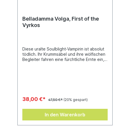
Belladamma Volga, First of the
Vyrkos
Diese uralte Soulblight-Vampirin ist absolut
tödlich. Ihr Krummsäbel und ihre wölfischen
Begleiter fahren eine fürchtliche Ernte ein,
aber Belladamma ist auch eine fähige
Nutzerin von Magie und beherrscht den
Lykanerfluch meisterhaft, wodurch sie ihre
Beute in Dire Wolves verwandeln kann, die
ihrem Befehl gehorchen.Aus diesem 27-
teiligen Kunststoffbausatz kann ein
Belladamma-Volga-Modell gebaut werden
38,00 €*
47,50 €*
(20% gespart)
(samt Reittier und begleitendem Wolf) und
er wird mit einem Citadel-Rundbase (60
mm) geliefert.
In den Warenkorb