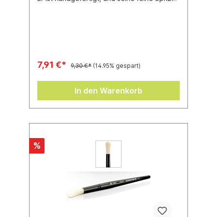
besteht aus reinen Zobelborsten und
verleiht beim Malen außerordentliche
Kontrolle. Durch seine Größe eignet sich
der Pinsel hervorragend, um Farbe auf
Oberflächen zu schichten und jene Effekte
zu erzielen, die deinen Freunden zum
Staunen bringen.
7,91 €*
9,30 €*
(14.95% gespart)
In den Warenkorb
%