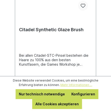
Citadel Synthetic Glaze Brush
Bei allen Citadel-STC-Pinsel bestehen die
Haare zu 100% aus den besten
Kunstfasern, die Games Workshop je
hergestellt hat, was hilft die ideale
Pinselform zu erhalten und ein Krümmen der
Spitze zu verhindern. Dieser Pinsel wurde
Diese Website verwendet Cookies, um eine bestmögliche
sorgfältig entworfen, um deine Lasuren
Erfahrung bieten zu können.
Mehr Informationen ...
präzise dort aufzutragen, wo du das willst.
Er ist eine ideale Ergänzung zu
Nur technisch notwendige
Konfigurieren
gewöhnlichen Citadel-Pinseln und wurde
4,28 €*
5,35 €*
(20% gespart)
dafür entworfen, ideal mit dem Citadel-
Alle Cookies akzeptieren
Colour-Farbsortiment zu funktionieren.