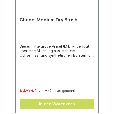
Citadel Medium Dry Brush
Dieser mittelgroße Pinsel (M Dry) verfügt
über eine Mischung aus leichtem
Ochsenhaar und synthetischen Borsten, die
für Steife und Haltbarkeit sorgt. Dank des
flachen Profils lassen sich erhabene
Bereiche gleichmäßig bemalen – perfekt
fürs Trockenbürsten!
6,04 €*
7,10 €*
(14.93% gespart)
In den Warenkorb