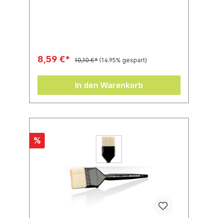
und Haltbarkeit sorgt. Dank des flachen
Profils lassen sich erhabene Bereiche
gleichmäßig bemalen – perfekt fürs
Trockenbürsten!
8,59 €*
10,10 €*
(14.95% gespart)
In den Warenkorb
%