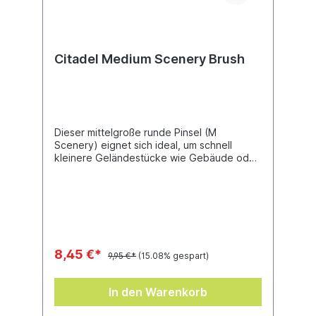
Citadel Medium Scenery Brush
Dieser mittelgroße runde Pinsel (M
Scenery) eignet sich ideal, um schnell
kleinere Geländestücke wie Gebäude oder
Waffenbatterien zu bemalen. Verwandle
deinen Spieltisch in das kriegsgeschundene
Schlachtfeld, das in ihm steckt!
8,45 €*
9,95 €*
(15.08% gespart)
In den Warenkorb