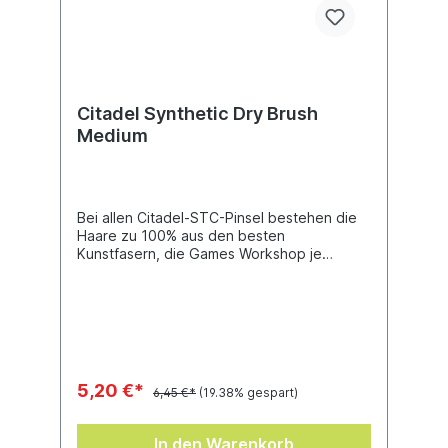
Citadel Synthetic Dry Brush
Medium
Bei allen Citadel-STC-Pinsel bestehen die
Haare zu 100% aus den besten
Kunstfasern, die Games Workshop je
hergestellt hat, was hilft die ideale
Pinselform zu erhalten und ein Krümmen der
Spitze zu verhindern. Dieser Pinsel wurde
sorgfältig entworfen, um deine Lasuren
präzise dort aufzutragen, wo du das willst.
Er ist eine ideale Ergänzung zu
gewöhnlichen Citadel-Pinseln und wurde
5,20 €*
6,45 €*
(19.38% gespart)
dafür entworfen, ideal mit dem Citadel-
Colour-Farbsortiment zu funktionieren.
In den Warenkorb