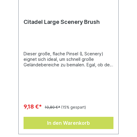
Citadel Large Scenery Brush
Dieser große, flache Pinsel (L Scenery)
eignet sich ideal, um schnell große
Geländebereiche zu bemalen. Egal, ob dein
Spieltisch eine zerstörte Stadtlandschaft
oder eine von Schlachten gezeichnete
Ebene auf einer vergessenen Welt zeigt –
du wirst deutlich weniger Zeit mit der
Bemalung zubringen und deutlich mehr Zeit
damit, Schlachten darauf auszutragen.
9,18 €*
10,80 €*
(15% gespart)
In den Warenkorb