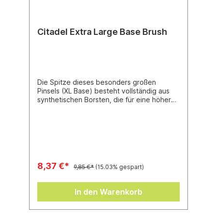
Citadel Extra Large Base Brush
Die Spitze dieses besonders großen
Pinsels (XL Base) besteht vollständig aus
synthetischen Borsten, die für eine höhere
Lebensdauer sorgen. Mit diesem riesigen
Pinsel bemalt man die größten Bereiche.
Dank der großen, breiten Seite und der
Kante mit feiner Spitze kannst du im Nu eine
Grundfarbschicht auf deine Miniaturen
auftragen.
8,37 €*
9,85 €*
(15.03% gespart)
In den Warenkorb