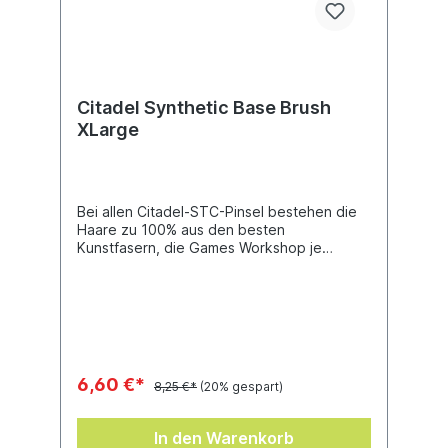
Citadel Synthetic Base Brush
XLarge
Bei allen Citadel-STC-Pinsel bestehen die
Haare zu 100% aus den besten
Kunstfasern, die Games Workshop je
hergestellt hat, was hilft die ideale
Pinselform zu erhalten und ein Krümmen der
Spitze zu verhindern. Dieser Pinsel wurde
sorgfältig entworfen, um deine Lasuren
präzise dort aufzutragen, wo du das willst.
Er ist eine ideale Ergänzung zu
gewöhnlichen Citadel-Pinseln und wurde
6,60 €*
8,25 €*
(20% gespart)
dafür entworfen, ideal mit dem Citadel-
Colour-Farbsortiment zu funktionieren.
In den Warenkorb