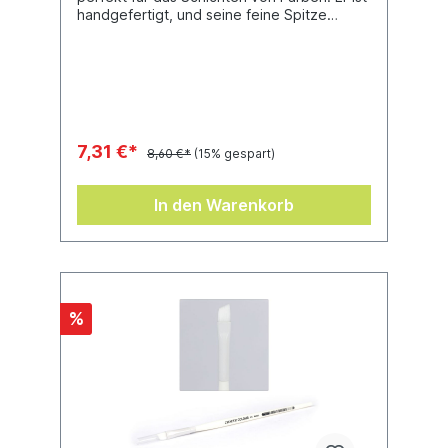
handgefertigt, und seine feine Spitze
besteht aus reinen Zobelborsten und
verleiht beim Malen außerordentliche
Kontrolle. Manchmal machen die kleinsten
Details einen großen Unterschied aus, und
dieser Pinsel wurde entwickelt, damit du
eine großartige Miniatur toll bemalen
kannst.
7,31 €*
8,60 €*
(15% gespart)
In den Warenkorb
%