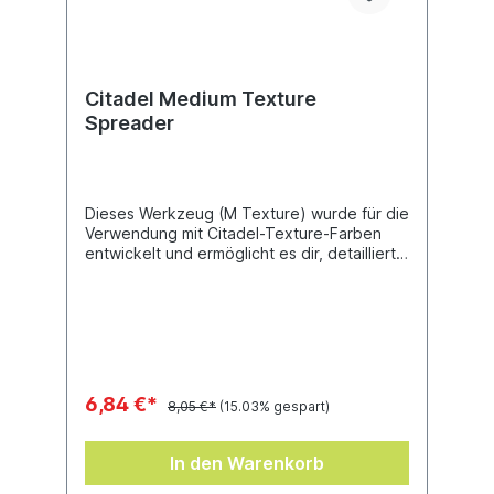
Citadel Medium Texture
Spreader
Dieses Werkzeug (M Texture) wurde für die
Verwendung mit Citadel-Texture-Farben
entwickelt und ermöglicht es dir, detaillierte
und interessante Bases für deine Miniaturen
zu erschaffen. Dieser zweiseitige Spatel
eignet sich ideal, um Texturen auf alle
Citadel-Bases aufzutragen.
6,84 €*
8,05 €*
(15.03% gespart)
In den Warenkorb