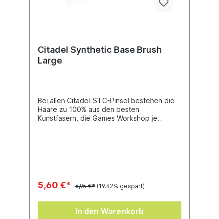
Citadel Synthetic Base Brush
Large
Bei allen Citadel-STC-Pinsel bestehen die
Haare zu 100% aus den besten
Kunstfasern, die Games Workshop je
hergestellt hat, was hilft die ideale
Pinselform zu erhalten und ein Krümmen der
Spitze zu verhindern. Dieser Pinsel wurde
sorgfältig entworfen, um deine Lasuren
präzise dort aufzutragen, wo du das willst.
Er ist eine ideale Ergänzung zu
gewöhnlichen Citadel-Pinseln und wurde
5,60 €*
6,95 €*
(19.42% gespart)
dafür entworfen, ideal mit dem Citadel-
Colour-Farbsortiment zu funktionieren.
In den Warenkorb