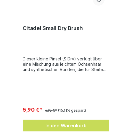
Citadel Small Dry Brush
Dieser kleine Pinsel (S Dry) verfügt über
eine Mischung aus leichtem Ochsenhaar
und synthetischen Borsten, die für Steife
und Haltbarkeit sorgt. Dank des flachen
Profils lassen sich erhabene Bereiche
gleichmäßig bemalen – perfekt fürs
Trockenbürsten!
5,90 €*
6,95 €*
(15.11% gespart)
In den Warenkorb