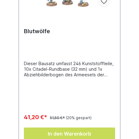
Blutwölfe
Dieser Bausatz umfasst 246 Kunststoffteile,
10x Citadel-Rundbase (32 mm) und 1x
Abziehbilderbogen des Armeesets der
Space Wolves mit 419 hochwertigen,
wasserlöslichen Abziehbildern, mit denen
du deine Miniaturen zieren kannst..Diese
Miniaturen sind unbemalt und müssen
zusammengebaut werden.
41,20 €*
51,50 €*
(20% gespart)
In den Warenkorb