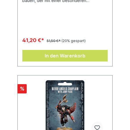
bauen, der mit einer besonderen
Energieklaue namens Klaue der Wahrheit
und einer Sturmkanone bewaffnet ist. Es
gibt eine Reihe von Waffenoptionen,
darunter eine Helfrost-Kanone.Dieser
Bausatz kann auch als Space Wolves
Venerable Dreadnought oder als
Murderfang zusammengebaut werden.
41,20 €*
51,50 €*
(20% gespart)
In den Warenkorb
%