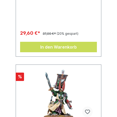
unbemalt und muss zusammengebaut
werden.
29,60 €*
37,00 €*
(20% gespart)
In den Warenkorb
%