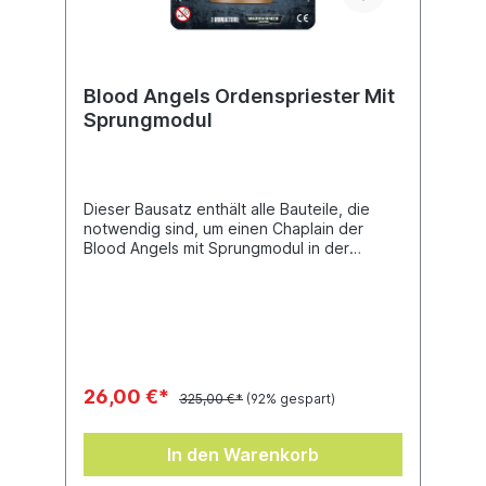
Blood Angels Ordenspriester Mit
Sprungmodul
Dieser Bausatz enthält alle Bauteile, die
notwendig sind, um einen Chaplain der
Blood Angels mit Sprungmodul in der
vorgegebenen Pose zusammenzubauen. Er
ist mit seinem Crozius Arcanum ausgerüstet
und trägt eine Infernopistole. Auf der
Unterseite seiner Stiefel ist ein Symbol der
Blood Angels zu finden, und zweifellos wird
es Zeit, deine Feinde dieses Symbol
schmecken zu lassen. Der Bausatz enthält
26,00 €*
325,00 €*
(92% gespart)
ein Citadel-Rundbase (32 mm).
In den Warenkorb