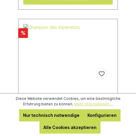
%
Diese Website verwendet Cookies, um eine bestmögliche
Champion des Imperators
Erfahrung bieten zu können.
Mehr Informationen ...
Nur technisch notwendige
Konfigurieren
Alle Cookies akzeptieren
Dieser Bausatz besteht aus 13