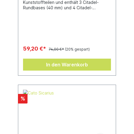
Kunststoffteilen und enthält 3 Citadel-
Rundbases (40 mm) und 4 Citadel-
Rundbases (28,5 mm). Diese Miniaturen
müssen zusammengebaut werden und sind
unbemalt.Die Regeln für den Einsatz dieser
Miniaturen in Warhammer 40.000 findest du
kostenlos zum Herunterladen auf der
Warhammer-Community-Webseite.
59,20 €*
74,00 €*
(20% gespart)
In den Warenkorb
%