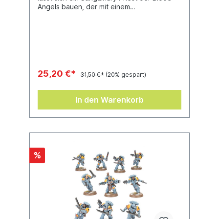
Angels bauen, der mit einem
zweischneidigen Kettenschwert bewaffnet
ist. Er hält einen Blutkelch in die Höhe und
trägt ein Narthecium, das Werkzeug aller
Apothecarii der Space Marines. Außerdem
ist ein gestaltetes Rundbase (32 mm)
enthalten.
25,20 €*
31,50 €*
(20% gespart)
In den Warenkorb
%