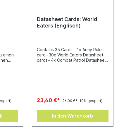
Datasheet Cards: World
Eaters (Englisch)
Contains 35 Cards:– 1x Army Rule
u einen
card– 30x World Eaters Datasheet
inen
cards– 4x Combat Patrol Datasheet
des
cards
ge of
0.000
ieses
iele
aut
ing,
23,40 €*
espart)
26,00 €*
(10% gespart)
en. Der
hl an
en, die
rb
In den Warenkorb
 Felsen
inen und
löse