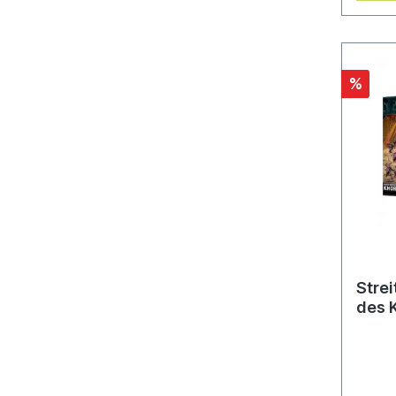
mehr z
außerd
bedruc
der Bl
einfac
%
Ausrüs
behalt
umfass
Citade
Miniat
müsse
Stre
des 