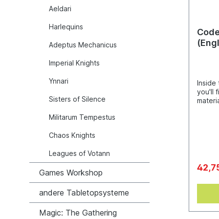
Aeldari
Harlequins
Code
(Engl
Adeptus Mechanicus
Imperial Knights
Ynnari
Inside
you'll
Sisters of Silence
materi
butche
Militarum Tempestus
current
art an
Chaos Knights
to gre
massac
Leagues of Votann
Eaters
games 
42,7
30 dat
Games Workshop
and tw
rules 
andere Tabletopsysteme
Crusade
Harves
Magic: The Gathering
foes, 