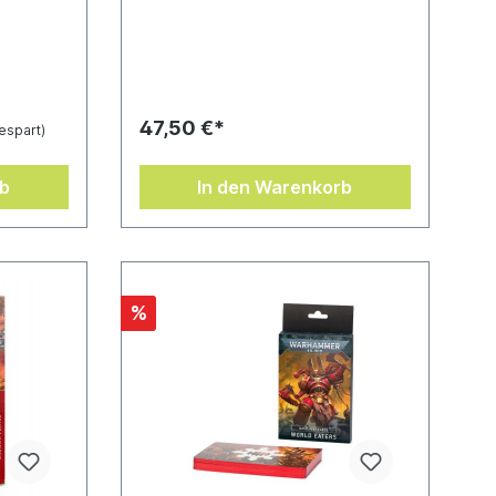
tadel-
blutdurchtränkten Kriegern, darunter
ihre Geschichte und ihre Jagd auf
Schädel in der aktuellen Ära von
Warhammer 40.000– Epische
Artworks und Fotografien, die dich
inspirieren werden, Massaker und
47,50 €*
espart)
Eroberungen voranzutreiben–
Regeln für den Einsatz der World
Eaters und der Dämonen des
rb
In den Warenkorb
Khorne in Spielen von Warhammer
40.000 mit 30 Datenblättern, fünf
Kontingenten und zwei armeeweiten
Regeln– Eine Reihe von Regeln, um
die Schädelernte in erzählerischen
Kreuzzugsspielen abzuhalten und
%
so die Gaben des Khorne zu
erlangen– Eine Bemalanleitung für
deine Kampfpatrouille und Regeln
für den Einsatz der Rasenden
Zerstörer bei kleinen Gefechten