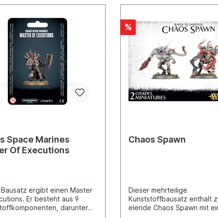
%
s Space Marines
Chaos Spawn
er Of Executions
 Bausatz ergibt einen Master
Dieser mehrteilige
cutions. Er besteht aus 9
Kunststoffbausatz enthält 
toffkomponenten, darunter
elende Chaos Spawn mit ei
hlmöglichkeit für einen
optionaler Teile zur individ