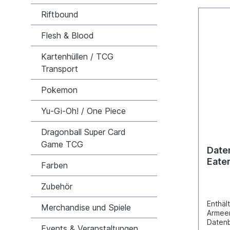
Khorne
Riftbound
Combat
the Fr
sized
Flesh & Blood
Kartenhüllen / TCG
Transport
Pokemon
Yu-Gi-Oh! / One Piece
Dragonball Super Card
Game TCG
Date
Eate
Farben
Zubehör
Enthäl
Merchandise und Spiele
Armeer
Datenb
Events & Veranstaltungen