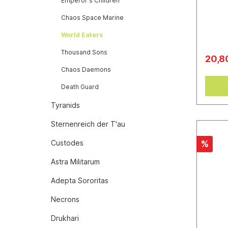
Emperor's Children
entblö
einer 
Chaos Space Marine
Citade
World Eaters
Thousand Sons
20,8
Chaos Daemons
Death Guard
Tyranids
Sternenreich der T'au
Custodes
%
Astra Militarum
Adepta Sororitas
Necrons
Drukhari