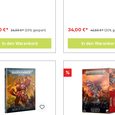
ßten Kopf und einen unter
Gestaltung. Enthält zwei Ci
Kapuze, und wird mit einem
Rundbases (50 mm).
l-Rundbase (40 mm) geliefert.
0 €*
34,00 €*
26,00 €*
(20% gespart)
42,50 €*
(20% g
In den Warenkorb
In den Warenko
%