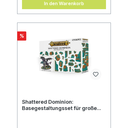
Hause.Enthalten sind 2 Rundbases (65 mm),
In den Warenkorb
10 Rundbases (40 mm) und 40 Rundbases
(32 mm), außerdem 2 Lampen, 2
Entlüftungsöffnungen und 2
Computerterminals, die beliebigen Bases
zusätzliche Details verleihen.
%
Shattered Dominion:
Basegestaltungsset für große
Bases