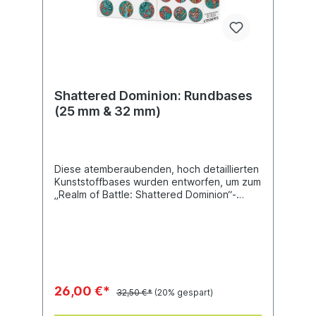
Shattered Dominion: Rundbases
(25 mm & 32 mm)
Diese atemberaubenden, hoch detaillierten
Kunststoffbases wurden entworfen, um zum
„Realm of Battle: Shattered Dominion“-
Spielfeld zu passen und es zu ergänzen,
und sie sind ideal für die Fußsoldaten in
deiner „Warhammer Age of Sigmar“-
Sammlung. Du erhältst 40 Rundbases (25
mm) und 30 Rundbases (32 mm), zusammen
mit 16 zusätzlichen Schädeln zur
Dekoration. Diese gestalteten Bases helfen
26,00 €*
32,50 €*
(20% gespart)
dir, deine Miniaturen toll aussehen zu
lassen.