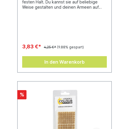
festen Halt. Du kannst sie auf beliebige
Weise gestalten und deinen Armeen auf
diese Weise Charakter und Atmosphäre
verleihen.Dieses Set enthält ein Citadel-
Rundbase (80 mm).
3,83 €*
4,25 €*
(9.88% gespart)
In den Warenkorb
%