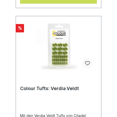
zugeschnitten werden.Die Mordian
Corpsegrass Tufts sind optimal für Armeen
geeignet, die Stellung in einer trostlosen
und ausgedörrten Landschaft
beziehen.Dieses Set enthält 125
Grasbüschel, die sich wie folgt aufteilen:–
%
48 x kleine, runde Büschel– 35 x große,
runde Büschel– 24 x längliche Büschel mit
abgerundeten Enden– 18 x
halbmondförmige BüschelDie in den Bildern
gezeigten Miniaturen dienen nur zum
Größenvergleich und sind nicht in diesem
Produkt enthalten.
Colour Tufts: Verdia Veldt
Mit den Verdia Veldt Tufts von Citadel