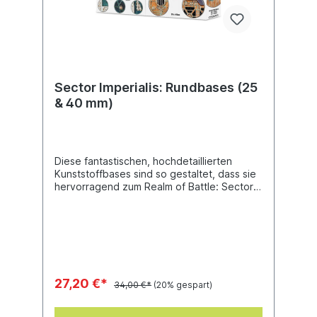
Sector Imperialis: Rundbases (25
& 40 mm)
Diese fantastischen, hochdetaillierten
Kunststoffbases sind so gestaltet, dass sie
hervorragend zum Realm of Battle: Sector
Imperialis passen, und eignen sich daher
ideal für die Infanterie deiner Warhammer-
40.000-Sammlung. Dieses Set enthält 40
Rundbases (25 mm) und 20 Rundbases (40
mm) sowie 32 zusätzliche Schädel zur
Dekoration. Mit diesen Bases kannst du
deine Armeen im Stil des Sector Imperialis
27,20 €*
34,00 €*
(20% gespart)
gestalten.