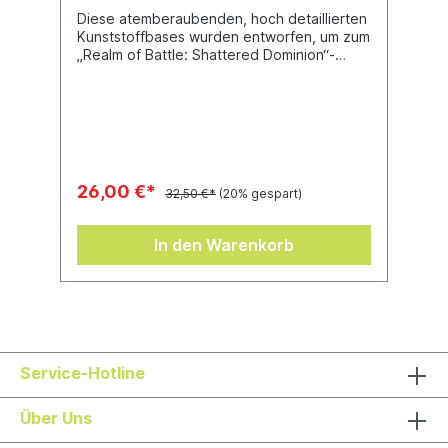
Diese atemberaubenden, hoch detaillierten
Kunststoffbases wurden entworfen, um zum
„Realm of Battle: Shattered Dominion“-
Spielfeld zu passen und es zu ergänzen,
und sie sind ideal für die kleineren Monster
in deiner „Warhammer Age of Sigmar“-
Sammlung. Du erhältst 20 Rundbases (40
mm) und 6 Rundbases (65 mm), zusammen
mit 8 Geröllteilen, die du nach Belieben
hinzufügen kannst. Diese gestalteten Bases
26,00 €*
32,50 €*
(20% gespart)
helfen dir, deine Miniaturen toll aussehen zu
lassen.
In den Warenkorb
Service-Hotline
Über Uns