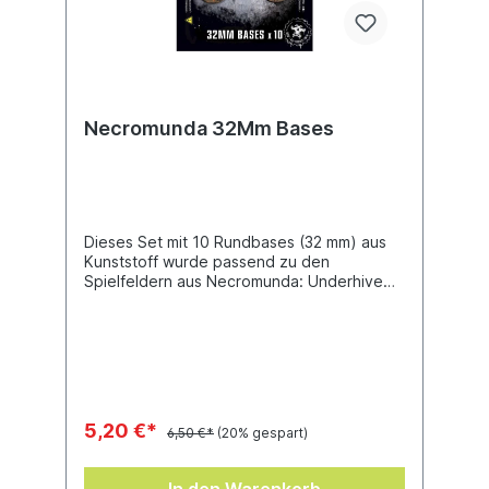
Necromunda 32Mm Bases
Dieses Set mit 10 Rundbases (32 mm) aus
Kunststoff wurde passend zu den
Spielfeldern aus Necromunda: Underhive
gestaltet und eignet sich perfekt, um deine
Modelle passend zum grimmigen und
industriellen dunklen Flair der Unterwelt in
Szene zu setzen.Jede Packung enthält 10
Necromunda-Bases mit zufälligen Designs.
5,20 €*
6,50 €*
(20% gespart)