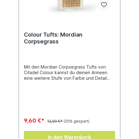
Colour Tufts: Mordian
Corpsegrass
Mit den Mordian Corpsegrass Tufts von
Citadel Colour kannst du deinen Armeen
eine weitere Stufe von Farbe und Detail
verleihen. Binnen Minuten schaffst du mit
natürlich wirkenden Bases ein tolles
Verbindungselement für deine Armee. Die
Grasbüschel haften dank eines starken
Klebstoffs auf ihrer Unterseite mit
Leichtigkeit auf deinen Bases und haben
dabei auch mit vielen Farben und
9,60 €*
12,00 €*
(20% gespart)
Basegestaltungsmaterialien keine
Probleme. Jeder Büschel kann leicht nach
Bedarf in verschiedene Formen
In den Warenkorb