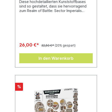
Diese hochdetaillierten Kunststoffbases
sind so gestaltet, dass sie hervorragend
zum Realm of Battle: Sector Imperialis
passen, und eignen sich daher ideal für die
Bikes, Kavallerie und Monster deiner
Warhammer-40.000-Sammlung. Dieses Set
enthält 6 Rundbases (60 mm), 6 Ovalbases
(75 mm) und 6 Ovalbases (90 mm). Mit
diesen Bases kannst du deine Armeen im
Stil des Sector Imperialis gestalten.
26,00 €*
32,50 €*
(20% gespart)
In den Warenkorb
%