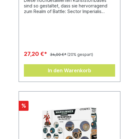
Diese hochdetaillierten Kunststoffbases
sind so gestaltet, dass sie hervorragend
zum Realm of Battle: Sector Imperialis
passen, und eignen sich daher ideal für die
Infanterie deiner Warhammer-40.000-
Sammlung. Dieses Set enthält 60
Rundbases (32 mm), mit denen du deine
Armeen im Stil des Sector Imperialis
gestalten kannst.
27,20 €*
34,00 €*
(20% gespart)
In den Warenkorb
%