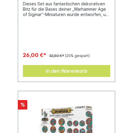
Dieses Set aus fantastischen dekorativen
Bitz für die Bases deiner „Warhammer Age
of Sigmar“-Miniaturen wurde entworfen, um
zum „Realm of Battle: Shattered Dominion“-
Spielfeld zu passen, um ein tolles
thematisches Schlachtfeld abzugeben.In
der Box sind 54 große Geröllteile und 10
große Pilz- und Tropfsteinbitz enhalten –
deine „Warhammer Age of Sigmar“-Armeen
werden toll aussehen.
26,00 €*
32,50 €*
(20% gespart)
In den Warenkorb
%