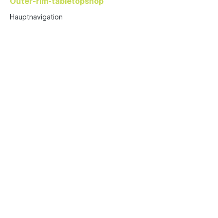
Outer-rim-tabletopshop
Hauptnavigation