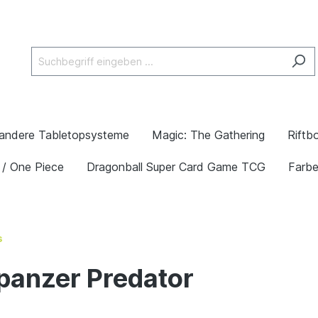
andere Tabletopsysteme
Magic: The Gathering
Riftb
 / One Piece
Dragonball Super Card Game TCG
Farb
s
anzer Predator