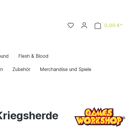
0,00 €*
ound
Flesh & Blood
en
Zubehör
Merchandise und Spiele
Kriegsherde