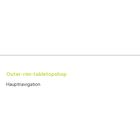
Outer-rim-tabletopshop
Hauptnavigation