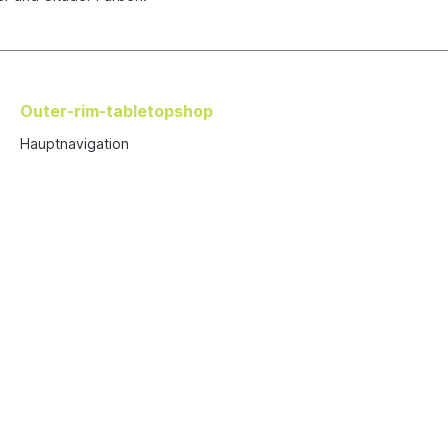
Outer-rim-tabletopshop
Hauptnavigation