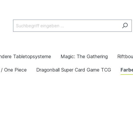
ndere Tabletopsysteme
Magic: The Gathering
Riftbo
 / One Piece
Dragonball Super Card Game TCG
Farb